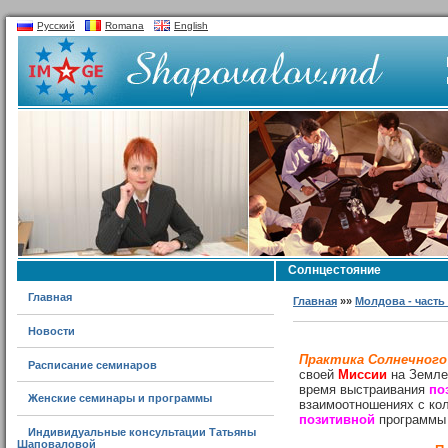
Русский
Romana
English
Солнцестояние
Главная
Главная
»»
Молдова - часть
Новости
Практика Солнечного
Расписание семинаров
своей
Миссии
на Земле
время выстраивания
по
Женские семинары и программы
взаимоотношениях с ко
позитивной
программы 
Индивидуальные консультации Татьяны
Шаповаловой