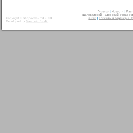
Главная
|
Новости
|
Расп
Шаповаловой
|
Здоровый образ жи
Copyright © Shapovalov.md 2008
книги
|
Клиенты и партнеры Ц
Developed by
Mandarin Studio