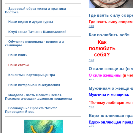
Здоровый образ жизни и практики
Востока
Где взять силу сов
Где взять силу совре
Наши видео и аудио курсы
»»»
Ютуб канал Татьяны Шаповаловой
Как полюбить себя
Как
Обучение персонала - тренинги и
семинары
полюбить
себя?
Наши книги
»»»
Наши статьи
О силе женщины (в 
О силе женщины
(в че
Клиенты и партнеры Центра
»»»
Наши интервью и выступления
Мужчинам о женщин
Мужчина и женщина:
Молдова - часть Планеты Земля.
Психологическая и духовная поддержка
"Почему любящая женщ
»»»
Воплощение Проекта "Мечта"
Присоединяйтесь!
Вдохновляющая прав
Вдохновляющая правда
»»»