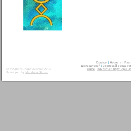
Главная
|
Новости
|
Расп
Шаповаловой
|
Здоровый образ жи
Copyright © Shapovalov.md 2008
книги
|
Клиенты и партнеры Ц
Developed by
Mandarin Studio