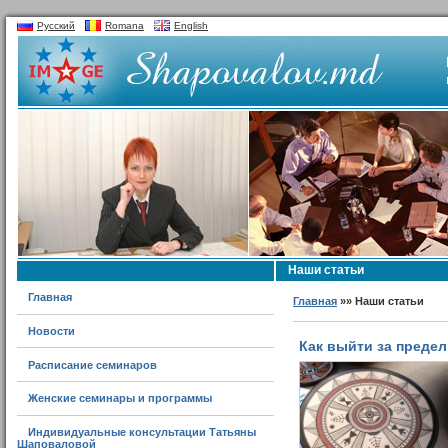
Русский
Romana
English
Наши статьи
Главная
Главная
»» Наши статьи
Новости
Как выйти за предел
Расписание семинаров
Женские семинары и программы
Индивидуальные консультации Татьяны
Шаповаловой