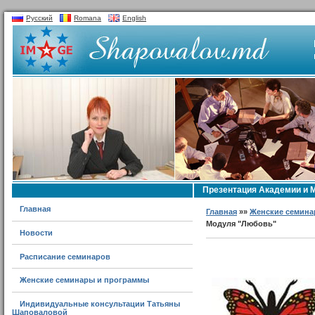
Русский
Romana
English
Презентация Академии и
Главная
Главная
»»
Женские семина
Модуля "Любовь"
Новости
Расписание семинаров
Женские семинары и программы
Индивидуальные консультации Татьяны
Шаповаловой