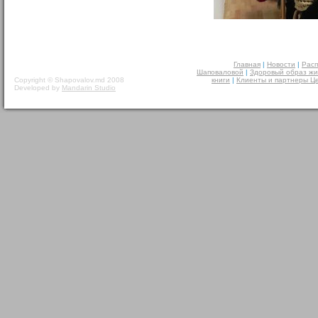
Главная
|
Новости
|
Расп
Шаповаловой
|
Здоровый образ жи
Copyright © Shapovalov.md 2008
книги
|
Клиенты и партнеры Ц
Developed by
Mandarin Studio