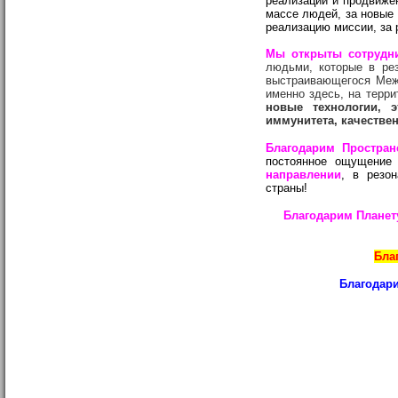
реализации и продвиже
массе людей, за новые 
реализацию миссии, за 
Мы открыты сотрудн
людьми, которые в ре
выстраивающегося Межд
именно здесь, на терр
новые технологии, 
иммунитета, качестве
Благодарим Простран
постоянное ощущение 
направлении
, в резо
страны!
Благодарим Планету
Благ
Благодари