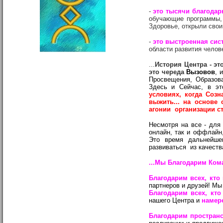
-
это тысячи благода
обучающие программы, 
Здоровье, открыли свои
-
это выстроенная сис
области развития челов
...
История Центра - эт
это череда
Вызовов
, 
Просвещения, Образова
Здесь и Сейчас, в э
условиях, когда Соз
выжить... на основе 
агонии организации ст
Несмотря на все - для
онлайн, так и оффлайн,
Это время дальнейш
развиваться из качеств
...Мы Благодарим Ком
Благодарим всех, кто
партнеров и друзей! Мы
Благодарим всех, кто
нашего Центра и
намере
Благодарим пространс