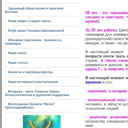
Здоровый образ жизни и практики
Востока
29 лет - это серьезна
слышит и чувствует, 
время!!
Наши видео и аудио курсы
За 29 лет работы
Цент
Ютуб канал Татьяны Шаповаловой
семинаров для коммерче
руководителей своего б
Обучение персонала - тренинги и
женщин, а также - их де
семинары
В настоящий момент 
Наши книги
возрасте почти треть 
стране,
в таком каче
Наши статьи
развиваться дальше, и
идешь?... в энергиях 
Клиенты и партнеры Центра
В настоящий момент м
времени
и это:
Наши интервью и выступления
-
серьезная и мощная
Молдова - часть Планеты Земля.
Психологическая и духовная поддержка
-
колоссальный опыт
человека в области кул
Воплощение Проекта "Мечта"
Присоединяйтесь!
психологии людей!
-
реальная возможно
количеству специалист
нем!