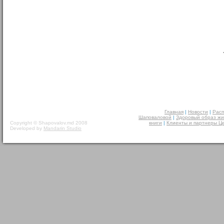
Главная
|
Новости
|
Расп
Шаповаловой
|
Здоровый образ жи
Copyright © Shapovalov.md 2008
книги
|
Клиенты и партнеры Ц
Developed by
Mandarin Studio