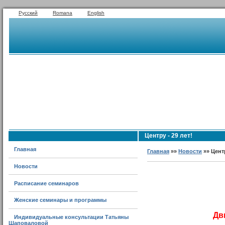
Русский
Romana
English
Центру - 29 лет!
Главная
Главная
»»
Новости
»» Центр
Новости
Расписание семинаров
Женские семинары и программы
Дв
Индивидуальные консультации Татьяны
Шаповаловой