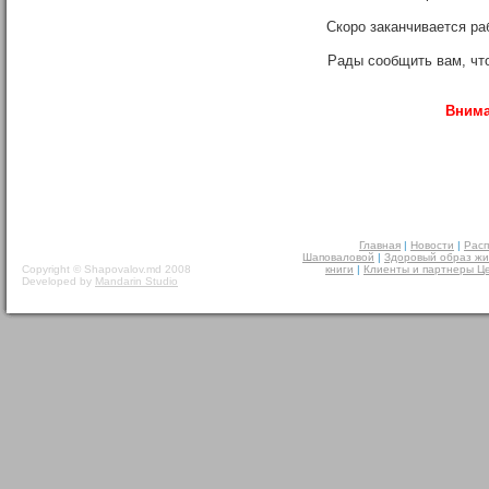
Скоро заканчивается р
Рады сообщить вам, что
Внима
Главная
|
Новости
|
Расп
Шаповаловой
|
Здоровый образ жи
Copyright © Shapovalov.md 2008
книги
|
Клиенты и партнеры Ц
Developed by
Mandarin Studio