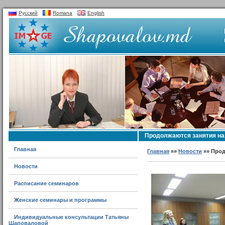
Русский
Romana
English
Продолжаются занятия на
Главная
Главная
»»
Новости
»» Прод
Новости
Расписание семинаров
Женские семинары и программы
Индивидуальные консультации Татьяны
Шаповаловой