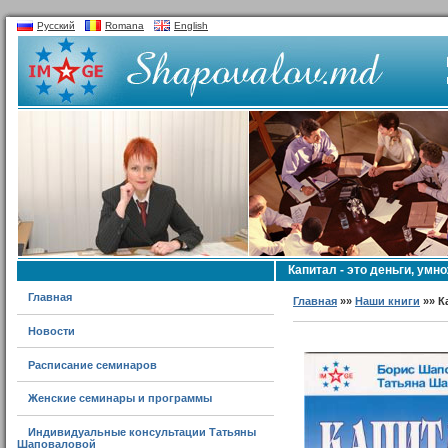
Русский
Romana
English
Капитал - это деньги, ум
Главная
Главная
»»
Наши книги
»» К
Новости
Расписание семинаров
Женские семинары и программы
Индивидуальные консультации Татьяны
Шаповаловой