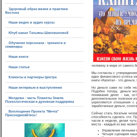
Здоровый образ жизни и практики
Востока
Наши видео и аудио курсы
Ютуб канал Татьяны Шаповаловой
Обучение персонала - тренинги и
семинары
Наши книги
человеку в мире от самого б
Наши статьи
Мы согласны с утверждением
идеи финансового успеха ка
Клиенты и партнеры Центра
книги «Капитал - это деньг
Но деньги сами по себе не
Наши интервью и выступления
Подобно топору, деньги мо
понимание денег - как, ос
Молдова - часть Планеты Земля.
дополнительное полезное из
Психологическая и духовная поддержка
укрепляются отношения с 
заработанные деньги, сочет
Воплощение Проекта "Мечта"
Сейчас стать богатым челов
Присоединяйтесь!
способность сделать это. П
часов в неделю, делая чут
места - каждый из вас може
Управление личными
Четыре сценария наш