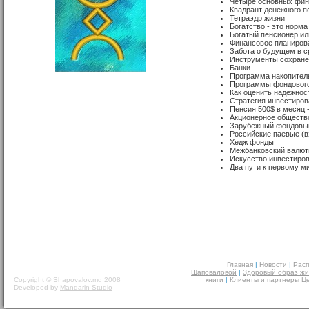
Четыре основных фин
Квадрант денежного п
Тетраэдр жизни
Богатство - это норма
Богатый пенсионер ил
Финансовое планиров
Забота о будущем в с
Инструменты сохранен
Банки
Программа накопитель
Программы фондового
Как оценить надежнос
Стратегия инвестиров
Пенсия 500$ в месяц -
Акционерное обществ
Зарубежный фондовы
Российские паевые (
Хедж фонды
Межбанковский валют
Искусство инвестиро
Два пути к первому м
Главная
|
Новости
|
Расп
Шаповаловой
|
Здоровый образ жи
Copyright © Shapovalov.md 2008
книги
|
Клиенты и партнеры Ц
Developed by
Mandarin Studio