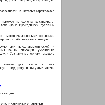
у, здоровье, энергию, настроение, на
незвестности, в которых зарождается
 поможет потихонечку выстраивать,
 тела (наше Врожденное), духовный
 с высоковибрационными эфирными
нергию и стабилизировать эмоции.
ментами психо-энергетической и
ия ваших вибраций, укрепления
 Дух и Сознание к энергиям текущего
 в течение двух часов в поле
ескую поддержку в ситуации любой
я
ма женщины
ценку и отношения с близкими