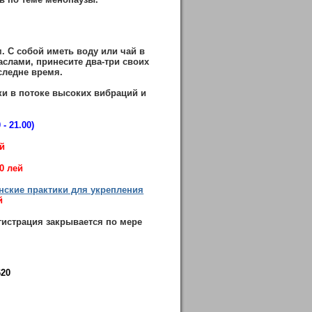
. С собой иметь воду или чай в
аслами, принесите два-три своих
следне время.
ки в потоке высоких вибраций и
 - 21.00)
ей
00 лей
енские практики для укрепления
й
гистрация закрывается по мере
620