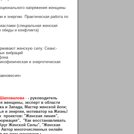
эмоционального напряжения женщины
и и энергию. Практическая работа по
маслами (специальная женская
е обиды и конфликта)
рживают женскую силу. Сеанс-
вых вибраций
фона
ихофизическая и энергетическая
равновесия»
 Шаповалова
-
- руководитель
я женщины, эксперт в области
а и Запада, Мастер женской йоги;
ья и энергии, мотиватор на Жизнь!
х проектов: "Женская линия",
ормация", "Как восстанавливать
"Круг Женской Силы", "Женская
. Автор многочисленных онлайн
ов по теме менопаузы.