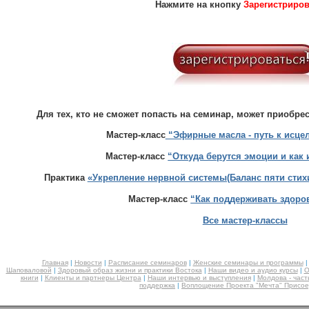
Нажмите на кнопку
Зарегистриро
Для тех, кто не сможет попасть на семинар, может приобре
Мастер-класс
“Эфирные масла - путь к исц
Мастер-класс
“Откуда берутся эмоции и как
Практика
«Укрепление нервной системы(Баланс пяти стихи
Мастер-класс
“Как поддерживать здоро
Все мастер-классы
Главная
|
Новости
|
Расписание семинаров
|
Женские семинары и программы
Шаповаловой
|
Здоровый образ жизни и практики Востока
|
Наши видео и аудио курсы
|
О
книги
|
Клиенты и партнеры Центра
|
Наши интервью и выступления
|
Молдова - част
поддержка
|
Воплощение Проекта "Мечта" Присое