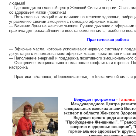
людьми!
— Где находится главный центр Женской Силы и энергии. Связь 
со здоровьем матки (практика)
— Пять главных эмоций и их влияние на женское здоровье, вибраци
управлению своими эмоциями с помощью эфирных масел
— Влияние Луны на женские эмоции. Лунное дыхание с эфирными 
практика для расслабления и восстановления силы, особенно посл
Практическая работа
— Эфирные масла, которые успокаивают нервную систему и подде
дегустация с использованием эфирных масел, кристаллов и свето
— Наполнение энергией и поддержка позитивного эмоционального 
— Очищениее эмоционального тела после конфликта и стресса. Пс
настройка
— Практики: «Баланс», «Переключатель», «Точка личной силы и 
Ведущая программы
-
Татьяна
Международного Центра развити
специальных женских знаний Восток
эксперт в области Женского Здоров
Ведущая целого ряда авторски
"Пробуждение Женщины!", "Трансф
энергию и здоровье женщине", 
гормональное здоровье"и других
мастер-классов и курс