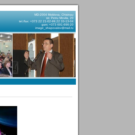
MD-2004 Moldova, Chisinau
str. Petru Movila, 20
tel./fax: +373 22 21-02-99,22 33-13-04
gsm: +373 691-696-20
image_shapovalov@mail.ru