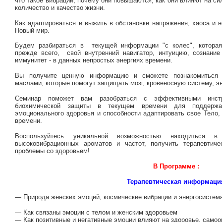
что такое вибрации, почему они повышаются, как они влияют на сил
количество и качество жизни.
Как адаптироваться и выжить в обстановке напряжения, хаоса и 
Новый мир.
Будем разбираться в текущей информации "с колес", которая
прежде всего, свой внутренний навигатор, интуицию, сознание
иммунитет - в данных непростых энергиях времени.
Вы получите ценную информацию и сможете познакомиться
маслами, которые помогут защищать мозг, кровеносную систему, э
Семинар поможет вам разобраться с эффективными инстру
биохимической защиты в текущем времени для поддержан
эмоционального здоровья и способности адаптировать свое Тело,
времени.
Воспользуйтесь уникальной возможностью находиться
высоковибрационных ароматов и частот, получить терапевтич
проблемы со здоровьем!
В Программе :
Терапевтическая информаци
— Природа женских эмоций, космические вибрации и энергосисте
— Как связаны эмоции с телом и женским здоровьем
— Как позитивные и негативные эмоции влияют на здоровье, самоо