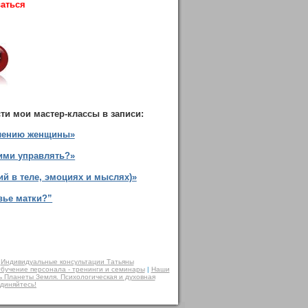
ваться
сти мои мастер-классы в записи:
елению женщины»
 ими управлять?»
й в теле, эмоциях и мыслях)»
вье матки?”
|
Индивидуальные консультации Татьяны
бучение персонала - тренинги и семинары
|
Наши
ь Планеты Земля. Психологическая и духовная
диняйтесь!