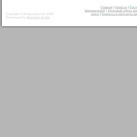
Главная
|
Новости
|
Расп
Шаповаловой
|
Здоровый образ жи
Copyright © Shapovalov.md 2008
книги
|
Клиенты и партнеры Ц
Developed by
Mandarin Studio