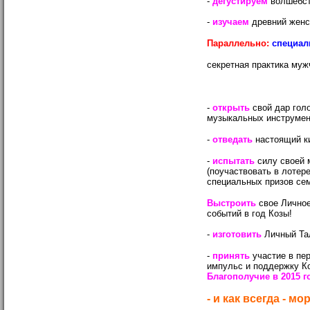
-
дегустируем
волшебст
-
изучаем
древний женск
Параллельно:
cпециал
секретная практика муж
-
открыть
свой дар голо
музыкальных инструмен
-
отведать
настоящий ки
-
испытать
силу своей 
(поучаствовать в лотер
специальных призов сем
Выстроить
свое Личное
событий в год Козы!
-
изготовить
Личный Та
-
принять
участие в пе
импульс и поддержку К
Благополучие в 2015 г
- и как всегда - м