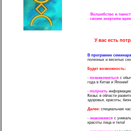
Волшебство и таинст
своим э
нергиям вре
У вас есть по
В программе семинар
полезных и веселых сю
Будет возможность:
-
познакомиться
с обыч
года в Китае и Японии!
-
получить
информацию 
Козы
:
в области развит
здоровья, красоты, бизн
Далее:
специальная час
-
знакомимся
с уникаль
красоты лица и тела!