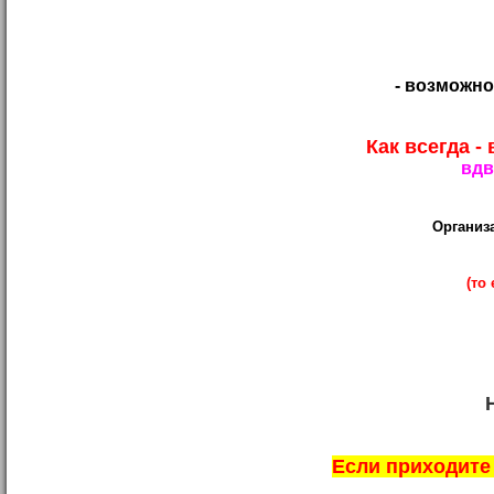
- возможно
Как всегда 
вдв
Организа
(то
Если приходите 