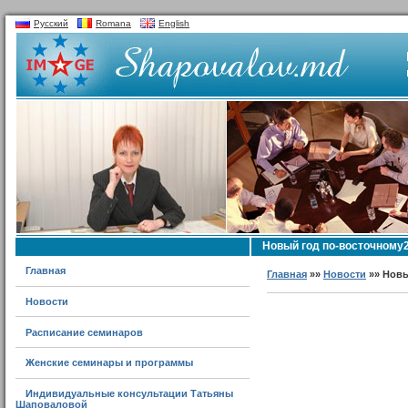
Русский
Romana
English
Новый год по-восточному
Главная
Главная
»»
Новости
»» Новы
Новости
Расписание семинаров
Женские семинары и программы
Индивидуальные консультации Татьяны
Шаповаловой