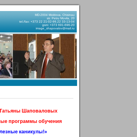
MD-2004 Moldova, Chisinau
str. Petru Movila, 20
tel./fax: +373 22 21-02-99,22 33-13-04
gsm: +373 691-696-20
image_shapovalov@mail.ru
и Татьяны Шаповаловых
ные программы обучения
лезные каникулы!»