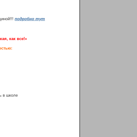
щиной!!!
подробно тут
ая, как все!»
остью:
ь в школе