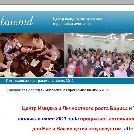
Интенсивная программа на июнь 2011
Главная
»»
Новости
»» Интенсивная программа на июнь 2011
Центр Имиджа и Личностного роста Бориса 
только в июне 2011 года
предлагает интенсив
для Вас и Ваших детей под лозунгом:
«По