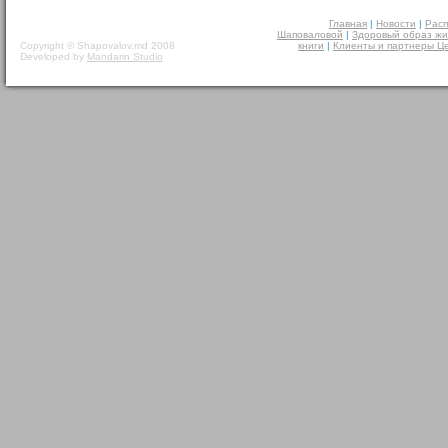
Главная
|
Новости
|
Расп
Шаповаловой
|
Здоровый образ жи
Copyright © Shapovalov.md 2008
книги
|
Клиенты и партнеры Ц
Developed by
Mandarin Studio