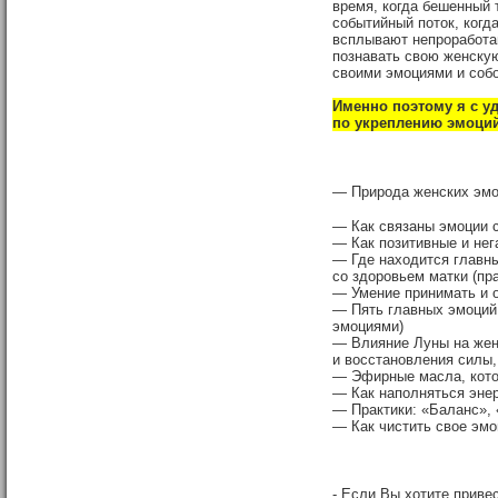
время, когда бешенный
событийный поток, когда
всплывают непроработан
познавать свою женскую
своими эмоциями и соб
Именно поэтому я с у
по укреплению эмоций
— Природа женских эмо
— Как связаны эмоции 
— Как позитивные и нег
— Где находится главн
со здоровьем матки (пра
— Умение принимать и о
— Пять главных эмоций 
эмоциями)
— Влияние Луны на жен
и восстановления силы,
— Эфирные масла, кото
— Как наполняться эне
— Практики: «Баланс»,
— Как чистить свое эмо
- Если Вы хотите приве