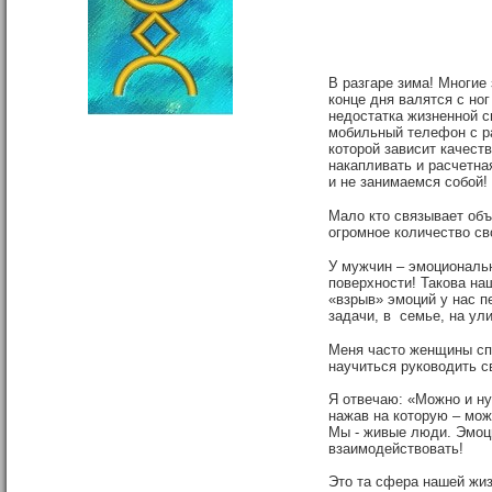
В разгаре зима! Многие 
конце дня валятся с ног
недостатка жизненной с
мобильный телефон с ра
которой зависит качеств
накапливать и расчетна
и не занимаемся собой!
Мало кто связывает объ
огромное количество св
У мужчин – эмоциональн
поверхности! Такова н
«взрыв» эмоций у нас 
задачи, в семье, на ули
Меня часто женщины сп
научиться руководить с
Я отвечаю: «Можно и ну
нажав на которую – мож
Мы - живые люди. Эмоци
взаимодействовать!
Это та сфера нашей жиз