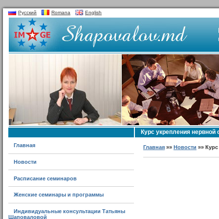
Русский
Romana
English
Курс укрепления нервной
Главная
Главная
»»
Новости
»» Курс
Новости
Расписание семинаров
Женские семинары и программы
Индивидуальные консультации Татьяны
Шаповаловой