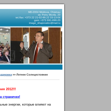
MD-2004 Moldova, Chisinau
str. Petru Movila, 20
tel./fax: +373 22 21-02-99,22 33-13-04
gsm: +373 691-696-20
image_shapovalov@mail.ru
оддержка
»» Летнее Солнцестояние
я 2012!!!
а страничке!
ьные энергии, которые влияют на