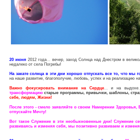
20 июня
2012 года... вечер, заход Солнца над Днестром в вели
недалеко от села Погребы!
На закате солнца в эти дни хорошо отпускать все
то, что мы г
на наше развитие, благополучие, любовь, успех и на реализацию н
Важно фокусировать внимание на Сердце
... и на выдохе
трансформацию
старые программы, привычки, шаблоны, страх
себе, людям, Жизни!
После этого - смело заявляйте о своем Намерении Здоровья, Б
отпускайте Мечту!
Вот такое Служение в эти необыкновенные дни! Служение се
развиваясь и изменяя себя, мы позитивно развиваем и изменя