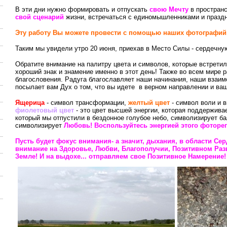
В эти дни нужно формировать и отпускать
свою Мечту
в пространс
свой сценарий
жизни, встречаться с единомышленниками и праздн
Эту работу Вы можете провести с помощью наших фотографий 
Таким мы увидели утро 20 июня, приехав в Место Силы - сердечну
Обратите внимание на палитру цвета и символов, которые встрети
хороший знак и знамение именно в этот день! Также во всем мире 
благословения. Радуга благославляет наши начинания, наши взаим
посылает вам Дух о том, что вы идете в верном направлении и ва
Ящерица
- символ трансформации,
желтый цвет
- символ воли и 
фиолетовый цвет
- это цвет высшей энергии, которая поддержива
который мы отпустили в бездонное голубое небо, символизирует б
символизирует
Любовь! Воспользуйтесь энергией этого фоторе
Пусть будет фокус внимания- а значит, дыхания, в области Сер
внимание на Здоровье, Любви, Благополучии, Позитивном Раз
Земле! И на выдохе... отправляем свое Позитивное Намерение!