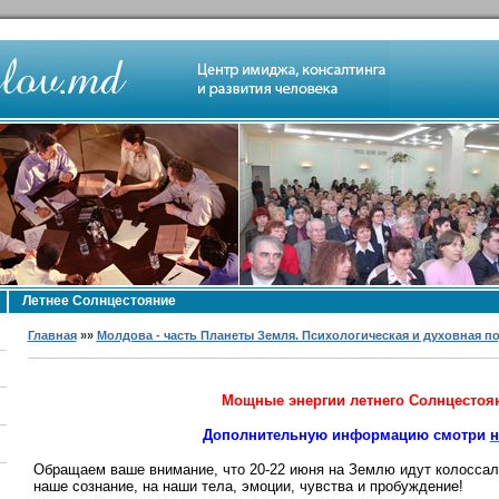
Летнее Солнцестояние
Главная
»»
Молдова - часть Планеты Земля. Психологическая и духовная п
Мощные энергии летнего Солнцестояни
Дополнительную информацию смотри
н
Обращаем ваше внимание, что 20-22 июня на Землю идут колоссал
наше сознание, на наши тела, эмоции, чувства и пробуждение!