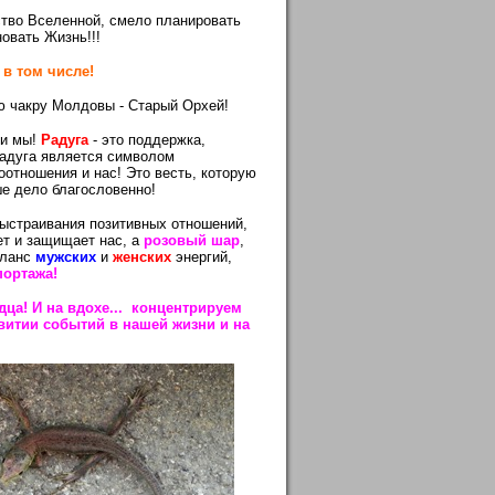
тво Вселенной, смело планировать
овать Жизнь!!!
в том числе!
ю чакру Молдовы - Старый Орхей!
ли мы!
Радуга
- это поддержка,
радуга является символом
оотношения и нас! Это весть, которую
ше дело благословенно!
выстраивания позитивных отношений,
ет и защищает нас, а
розовый шар
,
аланс
мужских
и
женских
энергий,
портажа!
дца! И на вдохе... концентрируем
витии событий в нашей жизни и на