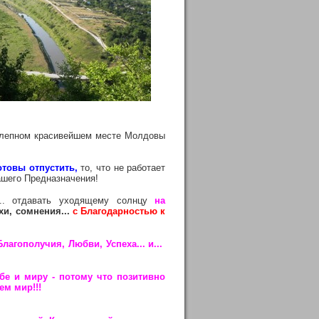
колепном красивейшем месте Молдовы
отовы отпустить,
то, что не работает
ашего Предназначения!
... отдавать уходящему солнцу
на
и, сомнения...
с Благодарностью к
лагополучия, Любви, Успеха... и...
бе и миру - потому что позитивно
ем мир!!!