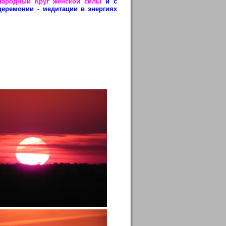
народный Круг женской силы
и с
еремонии - медитации в энергиях