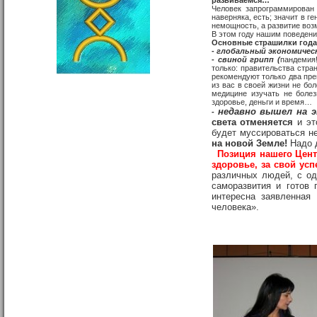
развиваемся…
Человек запрограммирован
наверняка, есть; значит в г
немощность, а развитие возм
В этом году нашим поведени
Основные страшилки года
-
глобальный экономичес
-
свиной грипп (
пандемия
только: правительства стра
рекомендуют только два пре
из вас в своей жизни не бо
медицине изучать не болез
здоровье, деньги и время…
недавно вышел на э
-
света отменяется
и эт
будет муссироваться н
на новой Земле!
Надо 
Позиция нашего Цент
здоровье, за свой усп
различных людей, с од
саморазвития и готов 
интересна заявленная
человека».