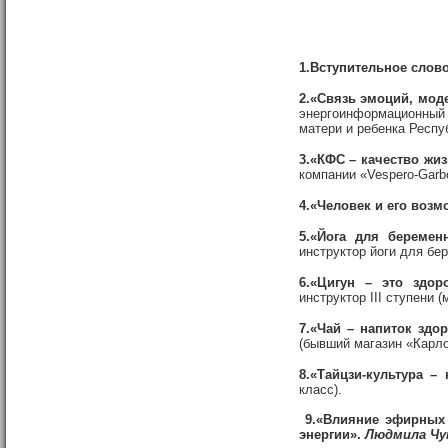
1.Вступительное слов
2.«Связь эмоций, мод
энергоинформационный 
матери и ребенка Респу
3.«КФС – качество жи
компании «Vespero-Garb
4.«Человек и его возм
5.«Йога для беремен
инструктор йоги для бер
6.«Цигун – это здоро
инструктор III ступени (
7.«Чай – напиток здо
(бывший магазин «Карло
8.«Тайцзи-культура –
класс).
9.«Влияние эфирных 
энергии».
Людмила Чу