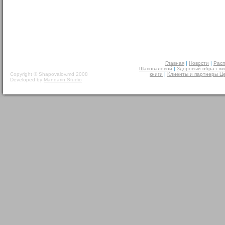
Главная
|
Новости
|
Расп
Шаповаловой
|
Здоровый образ жи
Copyright © Shapovalov.md 2008
книги
|
Клиенты и партнеры Ц
Developed by
Mandarin Studio