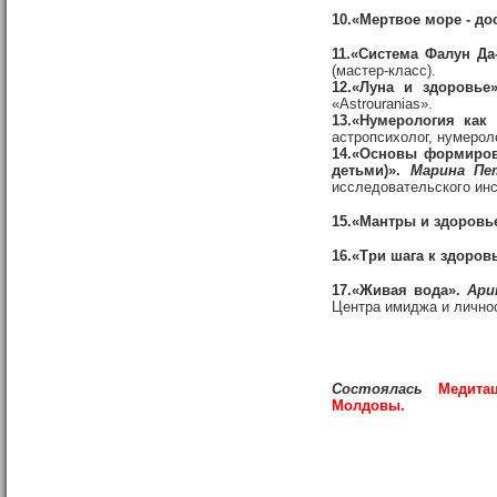
10.«Мертвое море - до
11.«Система Фалун Да
(мастер-класс).
12
.«Луна и здоровье»
«Astrouranias».
13.«Нумерология как
астропсихолог, нумероло
14.«Основы формиров
детьми)».
Марина Пе
исследовательского инс
15.«Мантры и здоровь
16.«Три шага к здоров
17.«Живая вода».
Ари
Центра имиджа и личнос
Состоялась
Медитац
Молдовы.