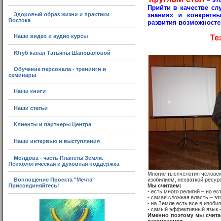
Прийти в качестве сл
знаниях и конкретны
Здоровый образ жизни и практики
Востока
развития возможносте
Наши видео и аудио курсы
Те
Ютуб канал Татьяны Шаповаловой
Обучение персонала - тренинги и
семинары
Наши книги
Наши статьи
Клиенты и партнеры Центра
Наши интервью и выступления
Молдова - часть Планеты Земля.
Психологическая и духовная поддержка
Многие тысячелетия человек
Воплощение Проекта "Мечта"
изобилием, нехваткой ресур
Присоединяйтесь!
Мы считаем:
- есть много религий – но е
- самая сложная власть – эт
- на Земле есть все в изоби
- самый эффективный язык 
Именно поэтому мы считае