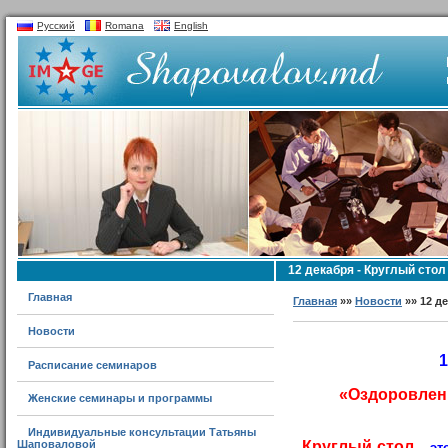
Русский
Romana
English
12 декабря - Круглый сто
Главная
Главная
»»
Новости
»» 12 д
Новости
1
Расписание семинаров
«Оздоровлени
Женские семинары и программы
Индивидуальные консультации Татьяны
Круглый стол
Шаповаловой
– эт