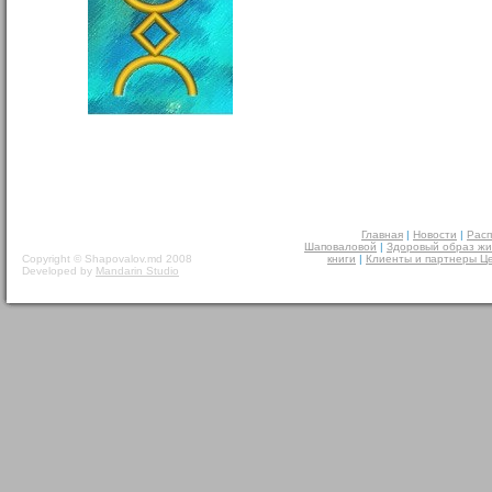
Главная
|
Новости
|
Расп
Шаповаловой
|
Здоровый образ жи
Copyright © Shapovalov.md 2008
книги
|
Клиенты и партнеры Ц
Developed by
Mandarin Studio