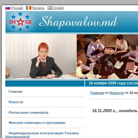
Русский
Romana
English
16 ноября 2009 года сост
Главная
Главная
»»
Новости
»» 16 н
Новости
16.11.2009 г., понедел
Расписание семинаров
Женские семинары и программы
Индивидуальные консультации Татьяны
Шаповаловой