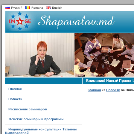
Русский
Romana
English
Внимание! Новый Проект 
Главная
Главная
»»
Новости
»» Вним
Новости
Расписание семинаров
Женские семинары и программы
Индивидуальные консультации Татьяны
Шаповаловой