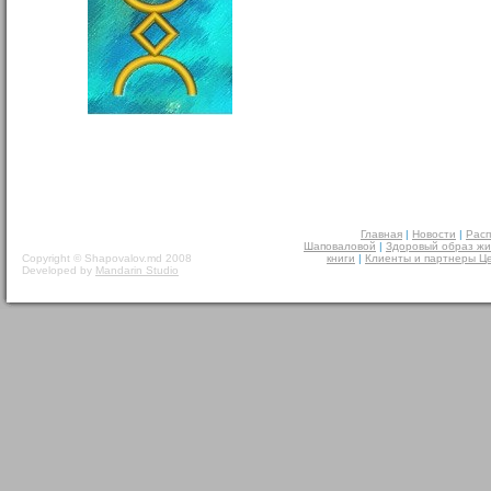
Главная
|
Новости
|
Расп
Шаповаловой
|
Здоровый образ жи
Copyright © Shapovalov.md 2008
книги
|
Клиенты и партнеры Ц
Developed by
Mandarin Studio