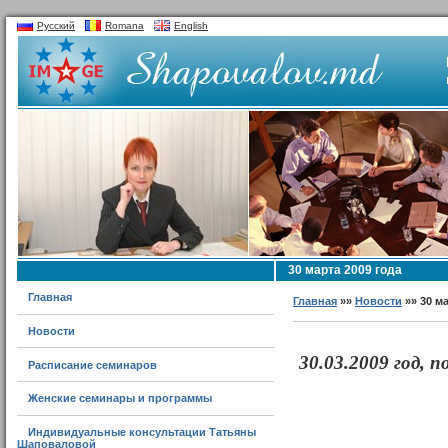
Русский
Romana
English
30 марта 2009 года
Главная
Главная
»»
Новости
»» 30 ма
Новости
30.03.2009 год, п
Расписание семинаров
Женские семинары и программы
Индивидуальные консультации Татьяны
Шаповаловой