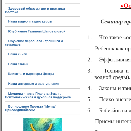
«Ос
Здоровый образ жизни и практики
Востока
Семинар пр
Наши видео и аудио курсы
Ютуб канал Татьяны Шаповаловой
1.
Что такое «о
Обучение персонала - тренинги и
семинары
Ребенок как пр
Наши книги
2.
Эффективная 
Наши статьи
3.
Техника и
Клиенты и партнеры Центра
водной среды).
Наши интервью и выступления
4.
Законы и таи
Молдова - часть Планеты Земля.
Психологическая и духовная поддержка
5.
Психо-энерге
Воплощение Проекта "Мечта"
6.
Бэби-йога и 
Присоединяйтесь!
Приемы интенс