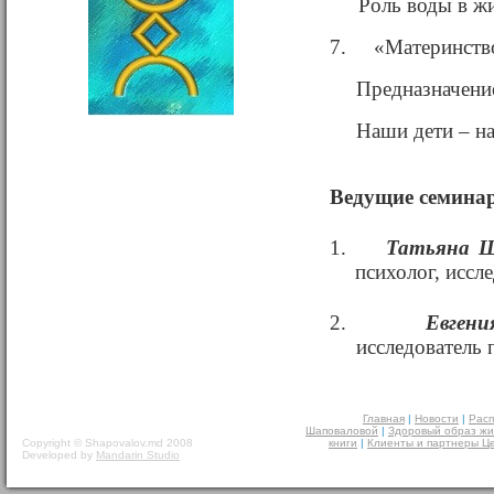
Роль воды в ж
7.
«Материнство
Предназначение
Наши дети – н
Ведущие семинар
1.
Татьяна Ш
психолог, иссл
2.
Евгени
исследователь 
Главная
|
Новости
|
Расп
Шаповаловой
|
Здоровый образ жи
Copyright © Shapovalov.md 2008
книги
|
Клиенты и партнеры Ц
Developed by
Mandarin Studio