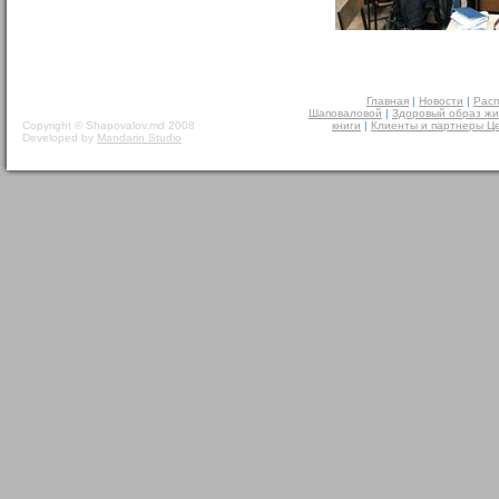
Главная
|
Новости
|
Расп
Шаповаловой
|
Здоровый образ жи
Copyright © Shapovalov.md 2008
книги
|
Клиенты и партнеры Ц
Developed by
Mandarin Studio