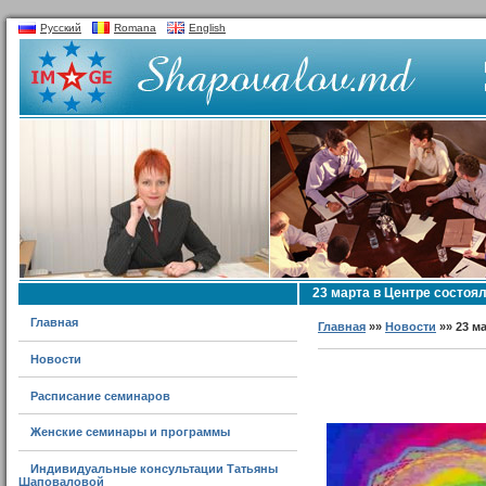
Русский
Romana
English
23 марта в Центре состоя
Главная
Главная
»»
Новости
»» 23 м
Новости
Расписание семинаров
Женские семинары и программы
Индивидуальные консультации Татьяны
Шаповаловой