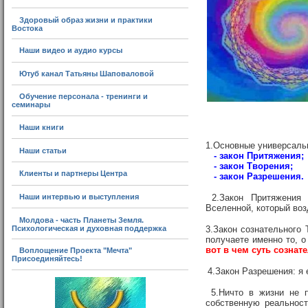
Здоровый образ жизни и практики
Востока
Наши видео и аудио курсы
Ютуб канал Татьяны Шаповаловой
Обучение персонала - тренинги и
семинары
Наши книги
1.Основные универсальн
Наши статьи
- закон Притяжения;
- закон Творения;
Клиенты и партнеры Центра
- закон Разрешения.
Наши интервью и выступления
2.Закон Притяжения 
Вселенной, который возд
Молдова - часть Планеты Земля.
Психологическая и духовная поддержка
3.Закон сознательного 
получаете именно то, о
вот в чем суть сознат
Воплощение Проекта "Мечта"
Присоединяйтесь!
4.Закон Разрешения: я е
5.Ничто в жизни не 
собственную реальнос