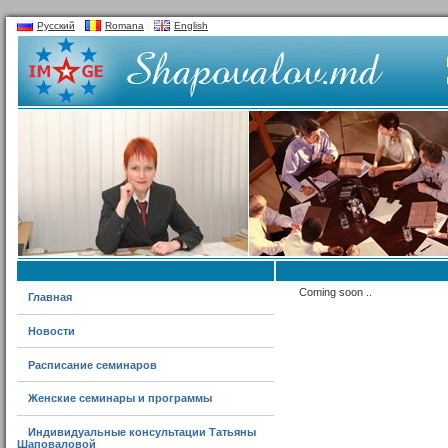
Русский
Romana
English
Coming soon ..
Главная
Новости
Расписание семинаров
Женские семинары и программы
Индивидуальные консультации Татьяны
Шаповаловой