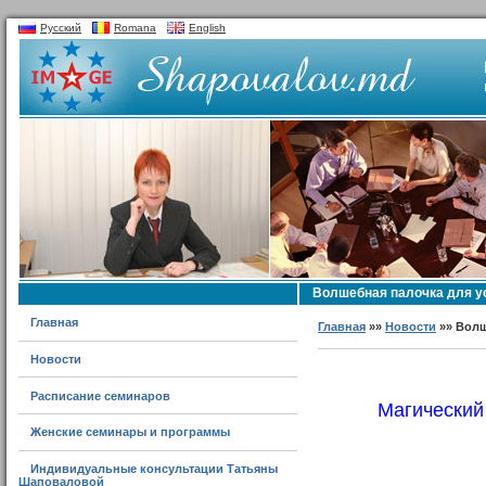
Русский
Romana
English
Волшебная палочка для ус
Главная
Главная
»»
Новости
»» Волш
Новости
Расписание семинаров
Магический
Женские семинары и программы
Индивидуальные консультации Татьяны
Шаповаловой