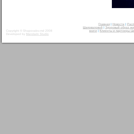
Главная
|
Новости
|
Расп
Шаповаловой
|
Здоровый образ жи
Copyright © Shapovalov.md 2008
книги
|
Клиенты и партнеры Ц
Developed by
Mandarin Studio