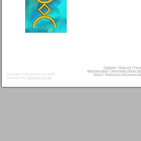
Главная
|
Новости
|
Расп
Шаповаловой
|
Здоровый образ жи
Copyright © Shapovalov.md 2008
книги
|
Клиенты и партнеры Ц
Developed by
Mandarin Studio