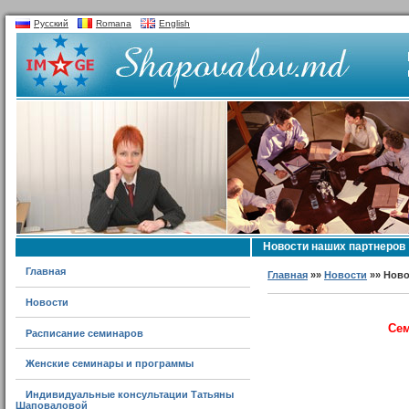
Русский
Romana
English
Новости наших партнеров
Главная
Главная
»»
Новости
»» Ново
Новости
Сем
Расписание семинаров
Женские семинары и программы
Индивидуальные консультации Татьяны
Шаповаловой