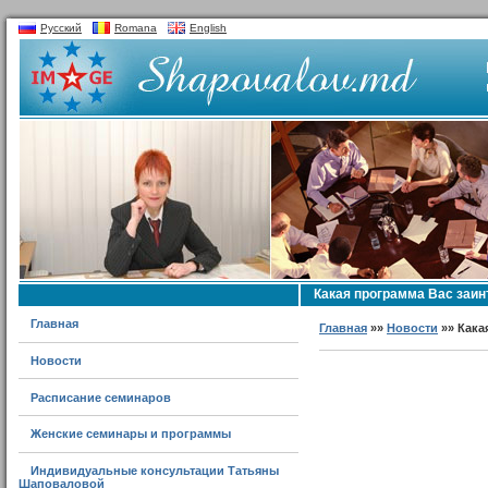
Русский
Romana
English
Какая программа Вас заи
Главная
Главная
»»
Новости
»» Кака
Новости
Расписание семинаров
Женские семинары и программы
Индивидуальные консультации Татьяны
Шаповаловой