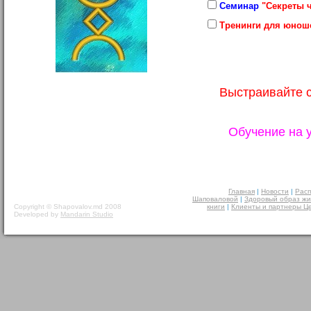
Семинар
"Секреты 
Тренинги для юнош
Выстраивайте с
Обучение на 
Главная
|
Новости
|
Расп
Шаповаловой
|
Здоровый образ жи
Copyright © Shapovalov.md 2008
книги
|
Клиенты и партнеры Ц
Developed by
Mandarin Studio