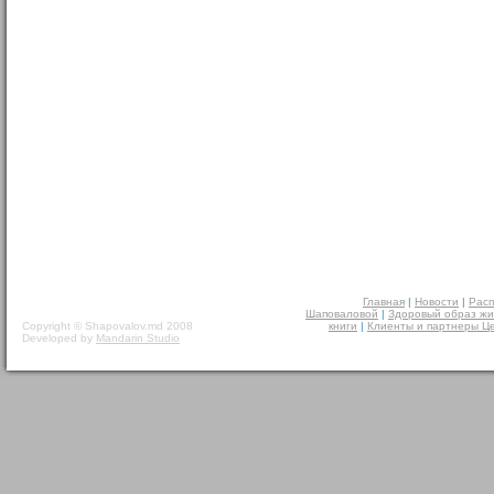
Главная
|
Новости
|
Расп
Шаповаловой
|
Здоровый образ жи
Copyright © Shapovalov.md 2008
книги
|
Клиенты и партнеры Ц
Developed by
Mandarin Studio