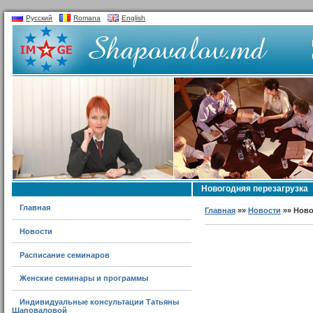
Русский
Romana
English
Новогодняя перезагрузка
Главная
Главная
»»
Новости
»» Ново
Новости
Расписание семинаров
Женские семинары и программы
Индивидуальные консультации Татьяны
Шаповаловой