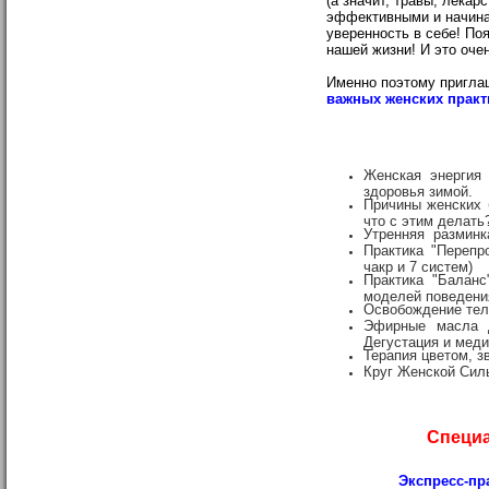
(а значит, травы, лека
эффективными и начина
уверенность в себе! По
нашей жизни! И это оче
Именно поэтому пригла
важных женских практи
Женская энергия 
здоровья зимой.
Причины женских 
что с этим делать
Утренняя разминка
Практика "Перепро
чакр и 7 систем)
Практика "Баланс
моделей поведени
Освобождение тела
Эфирные масла д
Дегустация и мед
Терапия цветом, з
Круг Женской Сил
Специа
Экспресс-пр