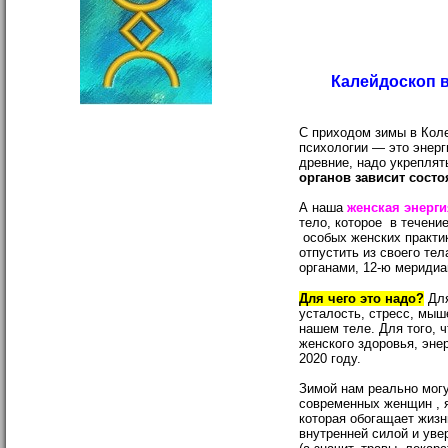
Калейдоскоп в
С приходом зимы в Коле
психологии — это энерг
древние, надо укреплят
органов зависит состо
А наша
женская энерги
тело, которое в течени
особых женских практи
отпустить из своего те
органами, 12-ю меридиа
Для чего это надо?
Для
усталость, стресс, мыш
нашем теле. Для того, 
женского здоровья, эне
2020 году.
Зимой нам реально могу
современных женщин , 
которая обогащает жиз
внутренней силой и ув