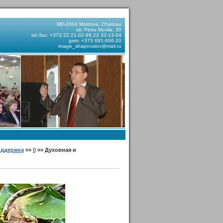
MD-2004 Moldova, Chisinau
str. Petru Movila, 20
tel./fax: +373 22 21-02-99,22 33-13-04
gsm: +373 691-696-20
image_shapovalov@mail.ru
оддержка
»»
0
»» Духовная и