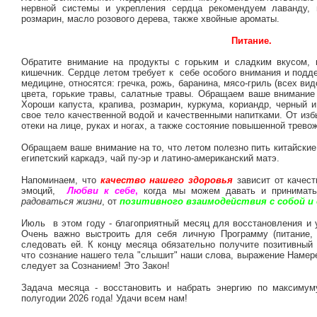
нервной системы и укрепления сердца рекомендуем лаванду, мя
розмарин, масло розового дерева, также хвойные ароматы.
Питание.
Обратите внимание на продукты с горьким и сладким вкусом, 
кишечник. Сердце летом требует к себе особого внимания и подде
медицине, относятся: гречка, рожь, баранина, мясо-гриль (всех ви
цвета, горькие травы, салатные травы. Обращаем ваше внимание
Хороши капуста, крапива, розмарин, куркума, кориандр, черный 
свое тело качественной водой и качественными напитками. От изб
отеки на лице, руках и ногах, а также состояние повышенной трево
Обращаем ваше внимание на то, что летом полезно пить китайские
египетский каркадэ, чай пу-эр и латино-американский матэ.
Напоминаем, что
качество нашего здоровья
зависит от качест
эмоций,
Любви к себе
,
когда мы можем давать и принимать
радоваться жизни
, от
позитивного взаимодействия
с собой 
Июль в этом году - благоприятный месяц для восстановления и у
Очень важно выстроить для себя личную Программу (питание,
следовать ей. К концу месяца обязательно получите позитивный 
что сознание нашего тела "слышит" наши слова, выражение Намер
следует за Сознанием! Это Закон!
Задача месяца - восстановить и набрать энергию по максиму
полугодии 2026 года! Удачи всем нам!