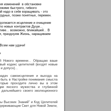
ния изменений в обстановке
ежиме быстрого, гибкого
й надо в себе взращивать - это
урдных, позже понятных, перемен.
одолжается исцеление и очищение
ло новых контрактов Души...
иве... возможно, ближайшей... В
и, празднуем Жизнь, наращиваем
 Всем нам удачи!
а
 Нового времени... Обращаю ваше
вый кодекс целителей (входят новые
и допуск)...
задач самоисцеления и выхода на
 быть в Настройке понимания смысла
оторые проходите лично вы в этом
ии янского мужества и глубинной
 дальнейшего своего эволюционного
ны Высоких Знаний" и Код Целителей
поддерживающие Свет для Новой Земли,