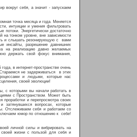
р вокруг себя, а значит - запускаем
омная точка месяца и года. Меняется
сти, интуиции и умения фильтровать
е потоки. Энергетически достаточно
 на тонком уровне, вне зависимости
шать и слышать резонирующую с вами
ые инсайты, разрешение давнишних
ила на реализацию давно желаемых
ажно держать свой фокус внимания,
6 года, в интернет-пространстве очень
 Стараемся не задерживаться в этих
процессами и людьми, которые нас
сцеления, своей эволюции!
ы, с которыми вы начали работать в
ациями с Пространством. Может быть
я проработки и перепросмотра своих
 и затянувшихся вопросах, которые
ы. Отслеживаем себя и работаем со
Включаем юмор по отношению к себе!
воей личной силы и вибрировать на
 своей жизни с пользой для себя и