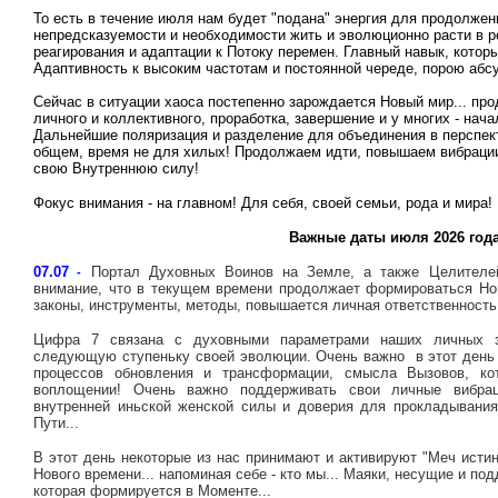
То есть в течение июля нам будет "подана" энергия для продолже
непредсказуемости и необходимости жить и эволюционно расти в р
реагирования и адаптации к Потоку перемен. Главный навык, которы
Адаптивность к высоким частотам и постоянной череде, порою абс
Сейчас в ситуации хаоса постепенно зарождается Новый мир... пр
личного и коллективного, проработка, завершение и у многих - нача
Дальнейшие поляризация и разделение для объединения в перспект
общем, время не для хилых! Продолжаем идти, повышаем вибраци
свою Внутреннюю силу!
Фокус внимания - на главном! Для себя, своей семьи, рода и мира!
Важные даты июля 2026 год
07.07
Портал Духовных Воинов на Земле, а также Целителей
-
внимание, что в текущем времени продолжает формироваться Но
законы, инструменты, методы, повышается личная ответственность 
Цифра 7 связана с духовными параметрами наших личных 
следующую ступеньку своей эволюции. Очень важно в этот день
процессов обновления и трансформации, смысла Вызовов, к
воплощении! Очень важно поддерживать свои личные вибрац
внутренней иньской женской силы и доверия для прокладывания
Пути...
В этот день некоторые из нас принимают и активируют "Меч исти
Нового времени... напоминая себе - кто мы... Маяки, несущие и 
которая формируется в Моменте...