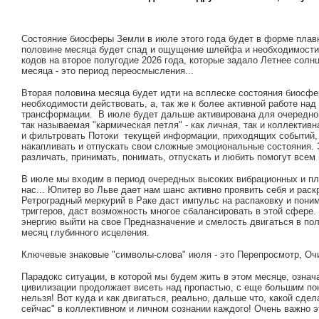
Состояние биосферы Земли в июле этого года будет в форме плавн
половине месяца будет спад и ощущение шлейфа и необходимост
кодов на второе полугодие 2026 года, которые задало Летнее солн
месяца - это период переосмысления...
Вторая половина месяца будет идти на всплеске состояния биосфе
необходимости действовать, а, так же к более активной работе на
трансформации. В июле будет дальше активирована для очередно
так называемая "кармическая петля" - как личная, так и коллекти
и фильтровать Потоки текущей информации, приходящих событий, 
накапливать и отпускать свои сложные эмоциональные состояния. 
различать, принимать, понимать, отпускать и любить помогут всем
В июле мы входим в период очередных высоких вибрационных и п
нас... Юпитер во Льве дает нам шанс активно проявить себя и раск
Ретроградный меркурий в Раке даст импульс на распаковку и пони
триггеров, даст возможность многое сбалансировать в этой сфере.
энергию выйти на свое Предназначение и смелость двигаться в пол
месяц глубинного исцеления.
Ключевые знаковые "символы-слова" июля - это Перепросмотр, Оч
Парадокс ситуации, в которой мы будем жить в этом месяце, означ
цивилизации продолжает висеть над пропастью, с еще большим по
нельзя! Вот куда и как двигаться, реально, дальше что, какой сде
сейчас" в коллективном и личном сознании каждого! Очень важно эт