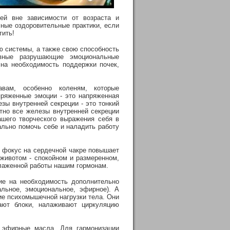
ей вне зависимости от возраста и
ные оздоровительные практики, если
тить!
 системы, а также свою способность
ивные разрушающие эмоциональные
на необходимость поддержки почек,
авам, особенно коленям, которые
пряженные эмоции - это напряженная
зы внутренней секреции - это тонкий
тно все железы внутренней секреции
ашего творческого выражения себя в
льно помочь себе и наладить работу
, фокус на сердечной чакре повышает
животом - спокойном и размеренном,
слаженной работы нашим гормонам.
ие на необходимость дополнительно
льное, эмоциональное, эфирное). А
ие психомышечной нагрузки тела. Они
ают блоки, налаживают циркуляцию
 эфирные масла. Для гармонизации