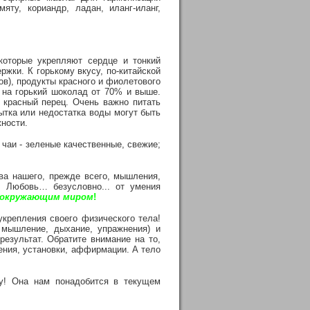
ту, кориандр, ладан, иланг-иланг,
которые укрепляют сердце и тонкий
ржки. К горькому вкусу, по-китайской
дов), продукты красного и фиолетового
 на горький шоколад от 70% и выше.
и красный перец. Очень важно питать
ытка или недостатка воды могут быть
жности.
 чаи - зеленые качественные, свежие;
ва нашего, прежде всего, мышления,
 Любовь… безусловно... от умения
и окружающим миром
!
крепления своего физического тела!
 мышление, дыхание, упражнения) и
результат. Обратите внимание на то,
ения, установки, аффирмации. А тело
му! Она нам понадобится в текущем