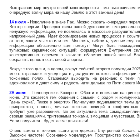
Выстраивая мир внутри своей многомерности - мы выстраиваем ми
очередную волну мира на нашу Землю в этот важный день!
14 июля
-
Новолуние в знаке Рак. Можно сказать -очередная перел
Вектор энергии. Проверка силы нашей духовности, эмоционально
ненужную информацию, не вовлекаясь в массовые разрушительны
напряженный день. Идет формирование новых процессов и событий
от того, знаем мы это или нет. Мягкость, гибкость, умение слу
информацию обязательно вам помогут! Могут быть неожиданн
тупиковых кармических ситуаций; формируется Внутренняя с
конструктивных перемен в каких-то областях вашей жизни! В
сохранять целостность своей энергии...
Вокруг этого дня и, в целом, вокруг событий второго полугодия 202
много страшилок и уводящих в деструктив потоков информации.
токсичных полях. Стараемся выходить на резонанс с теми 
вдохновляют и дают силу и радость идти дальше по Пути своего И
29 июля
- Полнолуние в Козероге. Обратите внимание на триггер
июне. Это касается тем общения с семьей, с родом и коммуник
"день сурка". Также в энергиях Полнолуния поднимаются темы дл
приоритетов, планов, личных жестких позиций в конфликтных
требуют уже разрешения. Так же актуальна тема самодисциплин
своими реакциями, триггерными точками, эмоциями и чувствами. 
Если получится - будет легче двигаться!
Очень важно в течение всего дня держать Внутренний баланс с
Высокой частоте! Осознанно моделируем Пространство событий
окружающих.