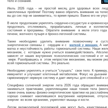
тело и сознание.
Июль 2026 года - не простой месяц для здоровья всех люд
накопленных проблем! Поэтому важно обратить внимание на телес
вы до сих пор не занимаетесь, то время пришло. Важно его не упус
В июле продолжаем укреплять сердечно-сосудистую и кровеносную
продолжать отслеживать, прорабатывать личные и коллект
состояния и программы. Обратите внимание в июле этого года 
печени, желчного пузыря и бронхо-легочной системы.
Также необходимо уделить внимание позвоночнику и суст
энергетически связаны с сердцем и с
маткой у женщин.
А на
матка и неустойчивость работы гормональной системы. Наши желе
механизм, с которым нужно учиться взаимодействовать. Абсолю
зависят от наших внутренних психологических состояний и от н
мире. Разобравшись в этом непростом механизме, мы можем реа
всей гормональной системы. Это реально.
Необходимо укреплять и учиться "слушать" свое тело. К примеру
иммунитет и улучшает клеточный метаболизм. Фокус на дыхании 
гармонизирует нервную систему и дает импульс для спокойной и 
Специфика солнечной энергии лета 2026 года обращает вниман
заниматься практиками, укрепляющими наши тонкие тела (мента
также очень важны физико-энергетические практики на расслаблен
хорошо снимают накопившееся внутреннее напряжение, отпуск
энергии во всем организме, укрепляют мышцы и кости.
Летом великолепной поддержкой нам могут быть качественные