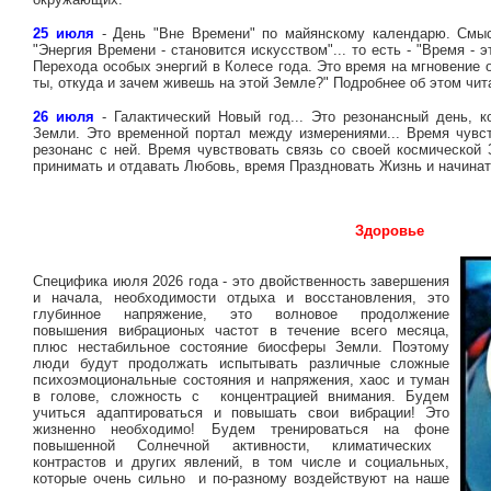
25 июля
- День "Вне Времени" по майянскому календарю. Смы
"Энергия Времени - становится искусством"... то есть - "Время - 
Перехода особых энергий в Колесе года. Это время на мгновение о
ты, откуда и зачем живешь на этой Земле?" Подробнее об этом чи
26 июля
- Галактический Новый год... Это резонансный день, к
Земли. Это временной портал между измерениями... Время чувс
резонанс с ней. Время чувствовать связь со своей космической 
принимать и отдавать Любовь, время Праздновать Жизнь и начинать
Здоровье
Специфика июля 2026 года - это двойственность завершения
и начала, необходимости отдыха и восстановления, это
глубинное напряжение, это волновое продолжение
повышения вибрационых частот в течение всего месяца,
плюс нестабильное состояние биосферы Земли. Поэтому
люди будут продолжать испытывать различные сложные
психоэмоциональные состояния и напряжения, хаос и туман
в голове, сложность с концентрацией внимания. Будем
учиться адаптироваться и повышать свои вибрации! Это
жизненно необходимо! Будем тренироваться на фоне
повышенной Солнечной активности, климатических
контрастов и других явлений, в том числе и социальных,
которые очень сильно и по-разному воздействуют на наше