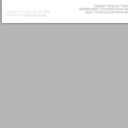
Главная
|
Новости
|
Расп
Шаповаловой
|
Здоровый образ жи
Copyright © Shapovalov.md 2008
книги
|
Клиенты и партнеры Ц
Developed by
Mandarin Studio