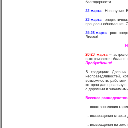
благодарности.
22 марта
- Новолуние. 
23 марта
- энергетическ
процессы обновления! О
25-26 марта
- рост энер
Любви!
Н
20-23 марта
– астроло
выстраивается баланс 
Пробуждения!
В традициях Древних
несправедливостей, ко
возможности, работали 
которая дает реальную 
с дорогими и значимым
Весенее равноденствие 
... восстановления гар
... возвращения старых
... возвращения на зе