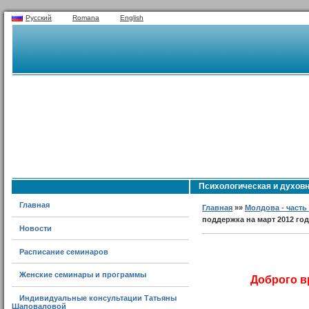
Русский
Romana
English
Психологическая и духовн
Главная
Главная
»»
Молдова - часть
поддержка на март 2012 го
Новости
Расписание семинаров
Женские семинары и программы
Доброго в
Индивидуальные консультации Татьяны
Шаповаловой