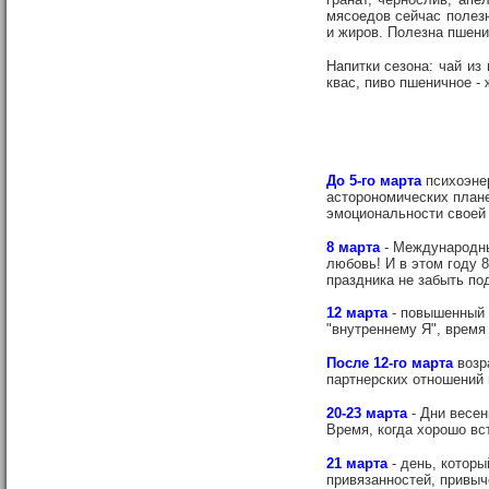
мясоедов сейчас полезн
и жиров. Полезна пшени
Напитки сезона: чай из
квас, пиво пшеничное - 
До 5-го марта
психоэне
асторономических плане
эмоциональности своей 
8 марта
- Международны
любовь! И в этом году 
праздника не забыть по
12 марта
- повышенный 
"внутреннему Я", время 
После 12-го марта
возр
партнерских отношений в
20-23 марта
- Дни весен
Время, когда хорошо вс
21 марта
- день, котор
привязанностей, привыч