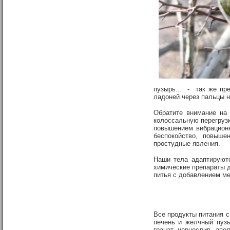
пузырь... - так же пр
ладоней через пальцы н
Обратите внимание на 
колоссальную перегрузк
повышением вибрационн
беспокойство, повыше
простудные явления.
Наши тела адаптируютс
химические препараты д
питья с добавлением ме
Все продукты питания с
печень и желчный пуз
гранат, чернослив, ап