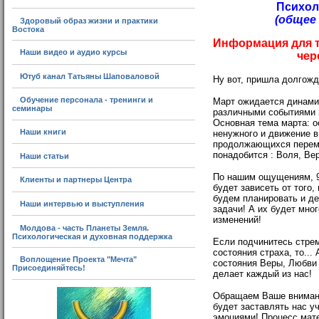
Психол
(общее
Здоровый образ жизни и практики
Востока
Информация для т
Наши видео и аудио курсы
чер
Ютуб канал Татьяны Шаповаловой
Ну вот, пришла долгожд
Обучение персонала - тренинги и
Март ожидается динам
семинары
различными событиями 
Основная тема марта: о
Наши книги
ненужного и движение в
продолжающихся переме
понадобится : Воля, Ве
Наши статьи
По нашим ощущениям, 9
Клиенты и партнеры Центра
будет зависеть от того,
будем планировать и де
Наши интервью и выступления
задачи! А их будет мног
изменений!
Молдова - часть Планеты Земля.
Психологическая и духовная поддержка
Если подчинитесь стре
состояния страха, то... 
Воплощение Проекта "Мечта"
состояния Веры, Любви 
Присоединяйтесь!
делает каждый из нас!
Обращаем Ваше внимание
будет заставлять нас у
эмоциями! Процесс мат