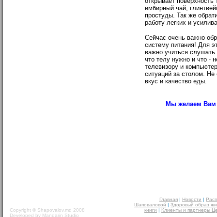
открывает поверхность 
имбирный чай, глинтвей
простуды. Так же обрат
работу легких и усилив
Сейчас очень важно обр
систему питания! Для э
важно учиться слушать 
что телу нужно и что -
телевизору и компьютер
ситуаций за столом. Не 
вкус и качество еды.
Мы желаем Вам 
Главная
|
Новости
|
Расп
Шаповаловой
|
Здоровый образ жи
Copyright © Shapovalov.md 2008
книги
|
Клиенты и партнеры Ц
Developed by
Mandarin Studio