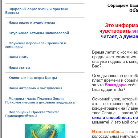
Обращаем Ваше 
Здоровый образ жизни и практики
общ
Востока
Наши видео и аудио курсы
Это информац
чувствовать
эн
Ютуб канал Татьяны Шаповаловой
читает, а дума
Обучение персонала - тренинги и
семинары
Время летит с космиче
продолжает сжиматься -
Наши книги
она уже подошла к конц
Вас?
Наши статьи
Оглядываясь на сентябр
Клиенты и партнеры Центра
пласт времени и событи
за что
Благодарю
себя 
Наши интервью и выступления
Благодарите Вы?
Молдова - часть Планеты Земля.
Основной урок, который 
Психологическая и духовная поддержка
это... постоянное дейст
концентрацией на Главно
Воплощение Проекта "Мечта"
твое Сердце... важно У
Присоединяйтесь!
сила и способность по
моменте! И это мой опы
И вот октябрь...
в кото
колоссальный импульс с