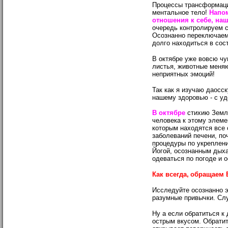
Процессы трансформаци
ментальное тело!
Напом
отношения к себе, на
очередь контролируем с
Осознанно переключаем 
долго находиться в сос
В октябре уже вовсю чу
листья, животные меняю
неприятных эмоций!
Так как я изучаю даосс
нашему здоровью - с у
В октябре
стихию Земля
человека к этому элемен
которым находятся все 
заболеваний печени, по
процедуры по укреплени
Йогой, осознанным дыха
одеваться по погоде и о
Как всегда,
обращаем В
Исследуйте осознанно э
разумные привычки. Слу
Ну а если обратиться к
острым вкусом. Обратит