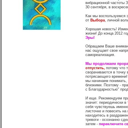
вибрационной частоты З
30 сентября, в воскресе
Как мы воспользуемся э
от
Выбора
, личной вол
Хорошая новость! Измен
жизни! До конца 2012 го
Эры!
Обращаем Ваше внимание
нас ощущает свое напря
самореализация.
Мы продолжаем прора
отпустить,
потому что 
сворачиваются в точку в
потрясающего времени! 
мы начинаем понимать, 
близкими. Поэтому - пр
с Благодарностью" прод
И еще. Рекомендуем пр
значит: периодически в 
себя чувствуешь именно
листочке и повесить на
находитесь в раздражен
тревоги - осознанно сд
затем -
переключите с