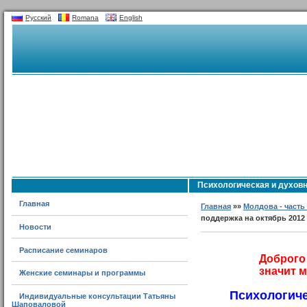
Русский
Romana
English
Психологическая и духовн
Главная
Главная
»»
Молдова - часть
поддержка на октябрь 2012
Новости
Расписание семинаров
Доброго 
значит м
Женские семинары и программы
Психологиче
Индивидуальные консультации Татьяны
Шаповаловой