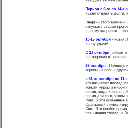
находить верные решен
Период с 6-го по 14-е 
нужно отдавать долги, 
Энергии этого времени 
отпускать старые прогр
своему здоровью... про
15-16 октября
- новая Л
волну удачи!
С 23 октября
поймайте 
партнерские отношения,
29 октября
- Полнолуни
терпимы к себе и други
с 31-го октября по 11-
его называют последнее
тонким миром и миром пл
время, когда хорошо со
время для того, чтобы в
года. В эти особенные 
Оранжевый символизируе
Свет. Это особое время,
пребывания твоего на З