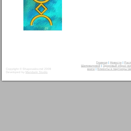
Главная
|
Новости
|
Расп
Шаповаловой
|
Здоровый образ жи
Copyright © Shapovalov.md 2008
книги
|
Клиенты и партнеры Ц
Developed by
Mandarin Studio