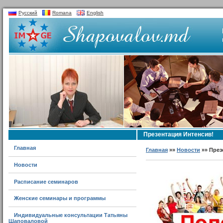
Русский
Romana
English
Презентация Интенсив!
Главная
Главная
»»
Новости
»» През
Новости
Расписание семинаров
Женские семинары и программы
Индивидуальные консультации Татьяны
Шаповаловой