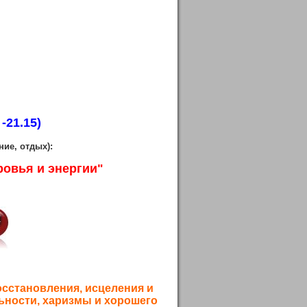
 -21.15)
ие, отдых):
ровья и энергии"
осстановления, исцеления и
льности, харизмы и хорошего