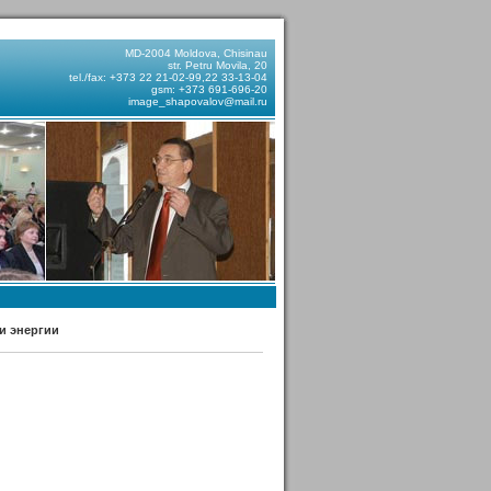
MD-2004 Moldova, Chisinau
str. Petru Movila, 20
tel./fax: +373 22 21-02-99,22 33-13-04
gsm: +373 691-696-20
image_shapovalov@mail.ru
и энергии