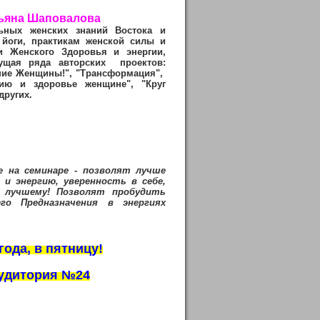
тьяна Шаповалова
льных женских знаний Востока и
 йоги, практикам женской силы и
ти Женского Здоровья и энергии,
ущая ряда авторских проектов:
ние Женщины!", "Трансформация",
гию и здоровье женщине", "Круг
других.
 на семинаре - позволят лучше
и энергию, уверенность в себе,
 лучшему!
Позволят пробудить
о Предназначения в энергиях
 года
, в пятницу!
 аудитория №24