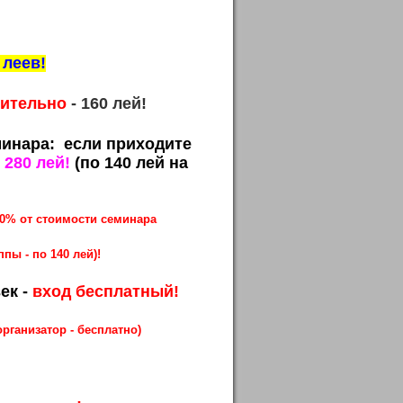
 леев!
ительно
- 160 лей!
минара: если приходите
-
280 лей!
(по 140 лей на
50% от стоимости семинара
ппы - по 140 лей)!
ек -
вход бесплатный!
организатор - бесплатно)