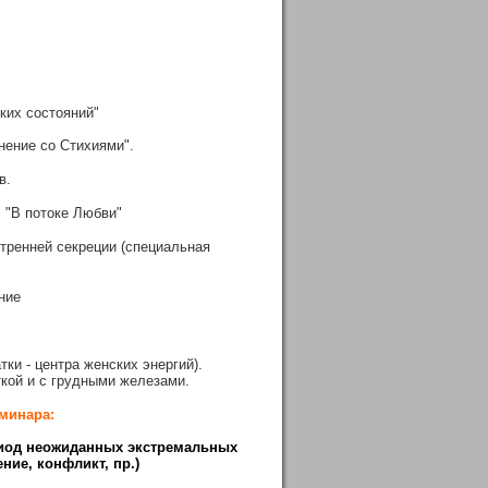
ких состояний"
инение со Стихиями".
в.
 "В потоке Любви"
тренней секреции (специальная
ние
тки - центра женских энергий).
кой и с грудными железами.
минара:
ериод неожиданных экстремальных
ние, конфликт, пр.)