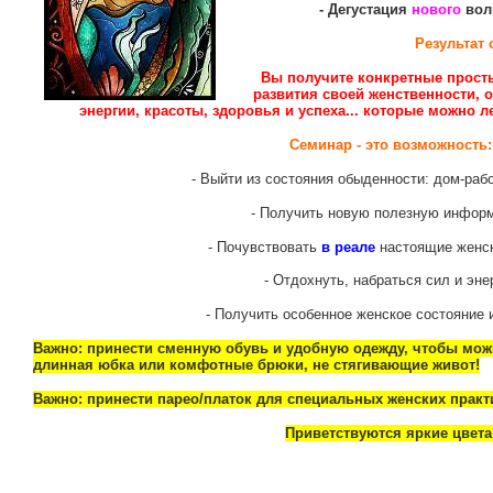
- Дегустация
нового
вол
Результат 
Вы получите конкретные просты
развития своей женственности, 
энергии, красоты, здоровья и успеха... которые можно 
Семинар - это возможность:
- Выйти из состояния обыденности: дом-раб
- Получить новую полезную инфор
- Почувствовать
в реале
настоящие женск
- Отдохнуть, набраться сил и эне
- Получить особенное женское состояние 
Важно: принести сменную обувь и удобную одежду, чтобы мож
длинная юбка или комфотные брюки, не стягивающие живот!
Важно: принести парео/платок для специальных женских практ
Приветствуются яркие цвета