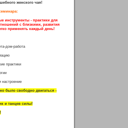
шебного женского чая!
семинара:
е инструменты - практики для
отношений с близкими, развития
легко применять каждый день!
ота-дом-работа
мацию
ие практики
ргии
и настроение
но было свободно двигаться -
ик и танцев силы!
!