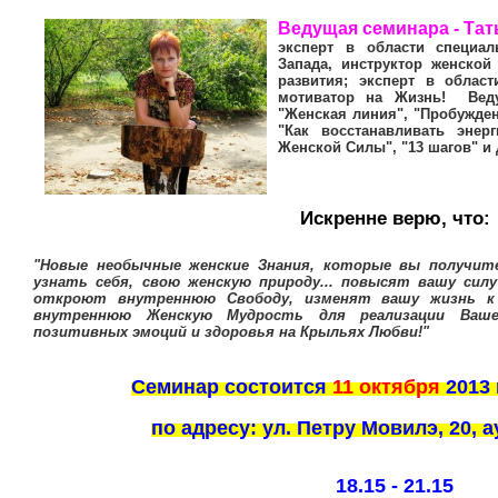
Ведущая семинара - Та
эксперт в области специа
Запада, инструктор женской
развития; эксперт в облас
мотиватор на Жизнь! Вед
"Женская линия", "Пробужде
"Как восстанавливать энер
Женской Силы", "13 шагов" и 
Искренне верю, что:
"Новые необычные женские Знания, которые вы получите
узнать себя, свою женскую природу...
повысят вашу силу 
откроют внутреннюю Свободу, изменят вашу жизнь к
внутреннюю Женскую Мудрость для реализации Вашег
позитивных эмоций и здоровья на Крыльях Любви!"
Семинар состоится
11 октября
2013
по адресу: ул. Петру Мовилэ, 20,
18.15 - 21.15