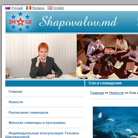
Русский
Romana
English
Сон и сновидения
Главная
Главная
»»
Новости
»» Сон 
Новости
Расписание семинаров
Женские семинары и программы
Индивидуальные консультации Татьяны
Шаповаловой