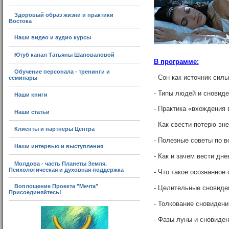
Здоровый образ жизни и практики
Востока
Наши видео и аудио курсы
Ютуб канал Татьяны Шаповаловой
В программе:
Обучение персонала - тренинги и
- Сон как источник си
семинары
- Типы людей и сновид
Наши книги
- Практика «вхождения 
Наши статьи
- Как свести потерю эн
Клиенты и партнеры Центра
- Полезные советы по 
Наши интервью и выступления
- Как и зачем вести дн
Молдова - часть Планеты Земля.
Психологическая и духовная поддержка
- Что такое осознанное
Воплощение Проекта "Мечта"
- Целительные сновиде
Присоединяйтесь!
- Толкование сновидени
- Фазы луны и сновиде