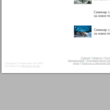
Семинар с
за новост
Семинар с
за новост
Главная
|
Новости
|
Расп
Шаповаловой
|
Здоровый образ жи
Copyright © Shapovalov.md 2008
книги
|
Клиенты и партнеры Ц
Developed by
Mandarin Studio