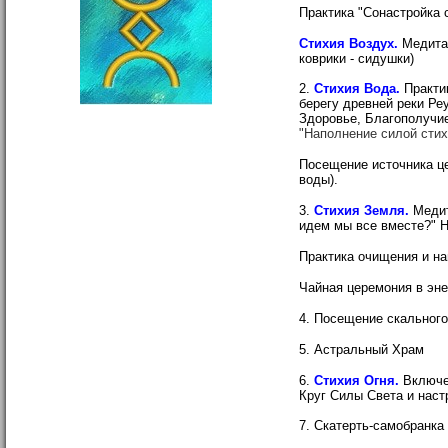
Практика "Сонастройка 
Стихия Воздух.
Медита
коврики - сидушки)
2.
Стихия Вода.
Практи
берегу древней реки Ре
Здоровье, Благополучие
"Наполнение силой стих
Посещение источника це
воды).
3.
Стихия Земля.
Медит
идем мы все вместе?" 
Практика очищения и н
Чайная церемония в эне
4. Посещение скального
5. Астральный Храм
6.
Стихия Огня.
Включен
Круг Силы Света и наст
7. Скатерть-самобранка 