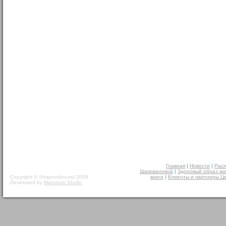
Главная
|
Новости
|
Расп
Шаповаловой
|
Здоровый образ жи
Copyright © Shapovalov.md 2008
книги
|
Клиенты и партнеры Ц
Developed by
Mandarin Studio