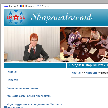
Русский
Romana
English
Поездка в Старый Орхей. 
Главная
Главная
»»
Новости
»» Поез
Новости
Расписание семинаров
Женские семинары и программы
Индивидуальные консультации Татьяны
Шаповаловой