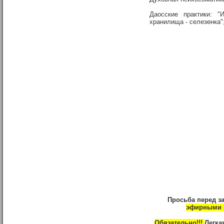
Даосские практики: "
хранилища - селезенка"
Просьба перед з
эфирными 
Обязательно!!!
Легка