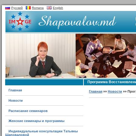
Русский
Romana
English
Программа Восстановлени
Главная
Главная
»»
Новости
»» Прог
Новости
Расписание семинаров
Женские семинары и программы
Индивидуальные консультации Татьяны
Шаповаловой