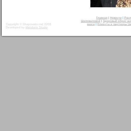
Главная
|
Новости
|
Расп
Шаповаловой
|
Здоровый образ жи
Copyright © Shapovalov.md 2008
книги
|
Клиенты и партнеры Ц
Developed by
Mandarin Studio