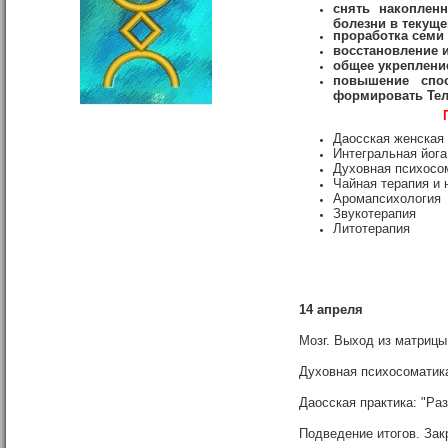
снять накоплен
болезни в текущ
проработка семи 
восстановление и
общее укреплени
повышение спос
формировать Тел
Даосская женская 
Интегральная йога
Духовная психосо
Чайная терапия и 
Аромапсихология
Звукотерапия
Литотерапия
14
апреля
Мозг. Выход из матрицы
Духовная психосоматик
Даосская практика: "Ра
Подведение итогов. Зак