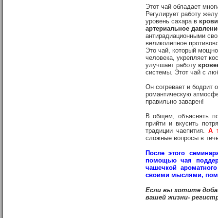
Этот чай обладает мног
Регулирует работу желу
уровень сахара в
крови
артериальное давлени
антирадиационными сво
великолепное противов
Это чай, который мощн
человека, укрепляет кос
улучшает работу
крове
системы. Этот чай с л
Он согревает и бодрит 
романтическую атмосфер
правильно заварен!
В общем, объяснять по
прийти и вкусить потр
традиции чаепития.
А 
сложные вопросы в тече
После этого семинар
помощью чая поддер
чашечкой ароматного
своими мыслями, помо
Если вы
хотите доба
вашей жизни- регист