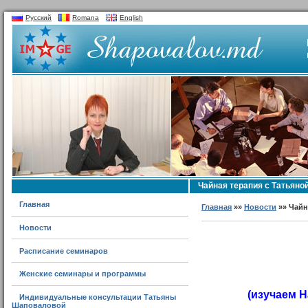
Русский
Romana
English
Чайная терапия с Татьян
Главная
Главная
»»
Новости
»» Чайн
Новости
Расписание семинаров
Женские семинары и программы
(изучаем 
Индивидуальные консультации Татьяны
Шаповаловой