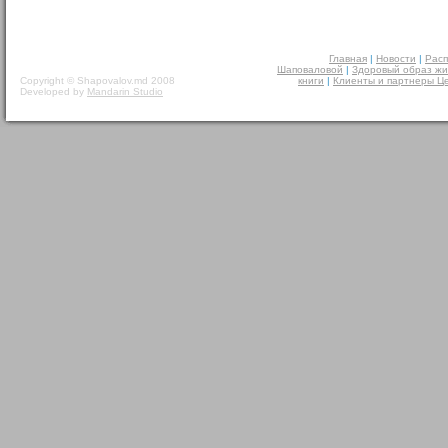
Главная
|
Новости
|
Расп
Шаповаловой
|
Здоровый образ жи
Copyright © Shapovalov.md 2008
книги
|
Клиенты и партнеры Ц
Developed by
Mandarin Studio