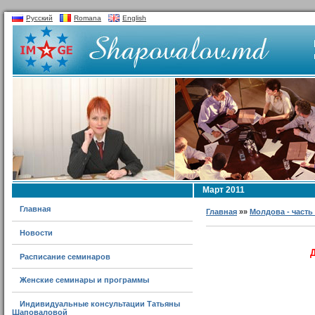
Русский
Romana
English
Март 2011
Главная
Главная
»»
Молдова - часть
Новости
Расписание семинаров
Женские семинары и программы
Индивидуальные консультации Татьяны
Шаповаловой