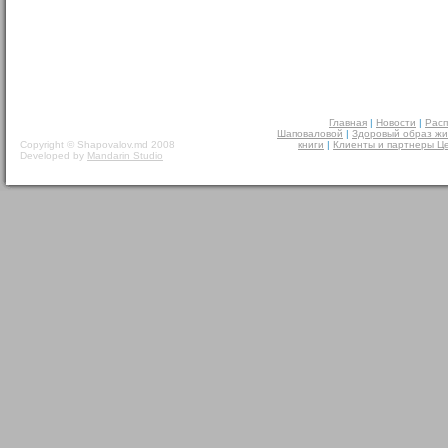
Главная
|
Новости
|
Расп
Шаповаловой
|
Здоровый образ жи
Copyright © Shapovalov.md 2008
книги
|
Клиенты и партнеры Ц
Developed by
Mandarin Studio