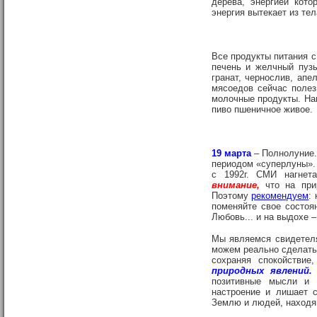
дерева, энергией кото
энергия вытекает из те
Все продукты питания с
печень и желчный пуз
гранат, чернослив, ап
мясоедов сейчас полез
молочные продукты. Нап
пиво пшеничное живое.
19 марта
– Полнолуние.
периодом «суперлуны». 
с 1992г. СМИ нагнет
внимание,
что на пр
Поэтому
рекомендуем
:
поменяйте свое состоя
Любовь... и на выдохе 
Мы являемся свидетеля
можем реально сделать 
сохраняя спокойствие
природных явлений.
позитивные мысли и 
настроение и лишает 
Землю и людей, находящ