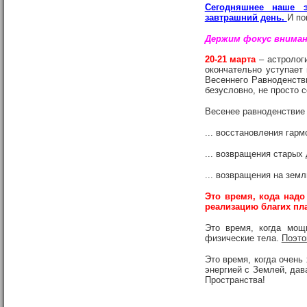
Сегодняшнее наше 
завтрашний день.
И по
Держим фокус вниман
20-21 марта
– астролог
окончательно уступает
Весеннего Равноденстви
безусловно, не просто 
Весенее равноденствие -
... восстановления гар
... возвращения старых
... возвращения на зе
Это время, кода надо
реализацию благих пл
Это время, когда мощ
физические тела.
Поэто
Это время, когда очен
энергией с Землей, дав
Пространства!