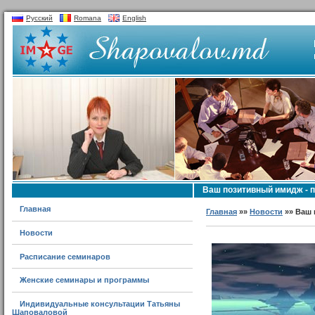
Русский
Romana
English
Ваш позитивный имидж - п
Главная
Главная
»»
Новости
»» Ваш 
Новости
Расписание семинаров
Женские семинары и программы
Индивидуальные консультации Татьяны
Шаповаловой