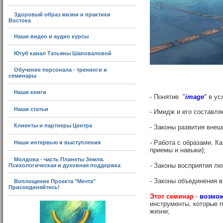
Здоровый образ жизни и практики
Востока
Наши видео и аудио курсы
Ютуб канал Татьяны Шаповаловой
Обучение персонала - тренинги и
семинары
Наши книги
- Понятие "
image
"
в ус
Наши статьи
- Имидж и его составля
Клиенты и партнеры Центра
-
Законы развития внеш
- Работа с образами. К
Наши интервью и выступления
приемы и навыки);
Молдова - часть Планеты Земля.
- Законы восприятия люд
Психологическая и духовная поддержка
- Законы объединения в
Воплощение Проекта "Мечта"
Присоединяйтесь!
Этот семинар
-
возмож
инструменты, которые 
жизни;