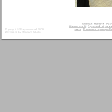
Главная
|
Новости
|
Расп
Шаповаловой
|
Здоровый образ жи
Copyright © Shapovalov.md 2008
книги
|
Клиенты и партнеры Ц
Developed by
Mandarin Studio