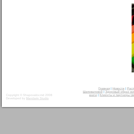
Главная
|
Новости
|
Расп
Шаповаловой
|
Здоровый образ жи
Copyright © Shapovalov.md 2008
книги
|
Клиенты и партнеры Ц
Developed by
Mandarin Studio