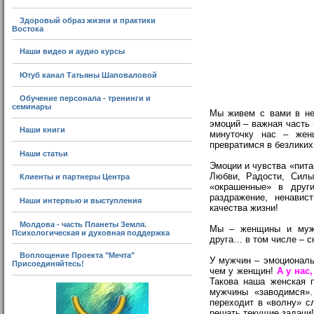
Здоровый образ жизни и практики
Востока
Наши видео и аудио курсы
Ютуб канал Татьяны Шаповаловой
Обучение персонала - тренинги и
семинары
Мы живем с вами в не
эмоций – важная часть 
Наши книги
минуточку нас – же
превратимся в безликих
Наши статьи
Эмоции и чувства «пита
Любви, Радости, Силы
Клиенты и партнеры Центра
«окрашенные» в другие
раздражение, ненави
Наши интервью и выступления
качества жизни!
Молдова - часть Планеты Земля.
Мы – женщины и мужч
Психологическая и духовная поддержка
друга… в том числе – с
Воплощение Проекта "Мечта"
У мужчин – эмоциональ
Присоединяйтесь!
чем у женщин!
А у нас
Такова наша женская 
мужчины «заводимся»
переходит в «волну» с
решать текущие задачи!