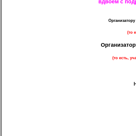
вдвоем c под
Организатору
(то 
Организатор
(то есть, у