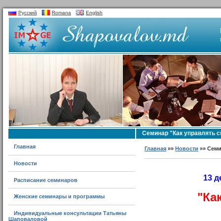
Русский
Romana
English
Семинар "Как управлять 
Главная
Главная
»»
Новости
»» Семи
Новости
13 д
Расписание семинаров
"Ка
Женские семинары и программы
Индивидуальные консультации Татьяны
Шаповаловой