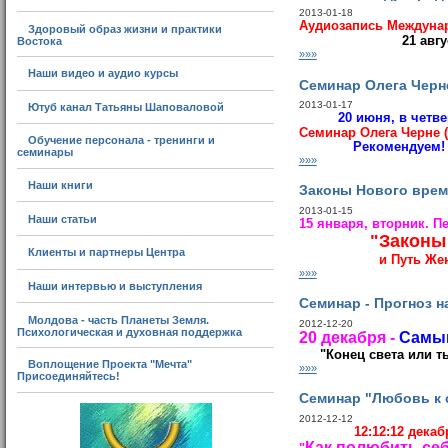
2013-01-18
Аудиозапись Междунар
Здоровый образ жизни и практики
21 авгу
Востока
»»»
Наши видео и аудио курсы
Семинар Олега Черн
2013-01-17
Ютуб канал Татьяны Шаповаловой
20 июня, в четве
Семинар
Олега Черне 
Обучение персонала - тренинги и
Рекомендуем!
семинары
»»»
Наши книги
Законы Нового врем
2013-01-15
Наши статьи
15 января, вторник. П
"Законы
Клиенты и партнеры Центра
и Путь Же
»»»
Наши интервью и выступления
Семинар - Прогноз н
Молдова - часть Планеты Земля.
2012-12-20
Психологическая и духовная поддержка
20 декабря -
Самый
"Конец света или 
Воплощение Проекта "Мечта"
»»»
Присоединяйтесь!
Семинар "Любовь к с
2012-12-12
12:12:12 декаб
Как полюбить се