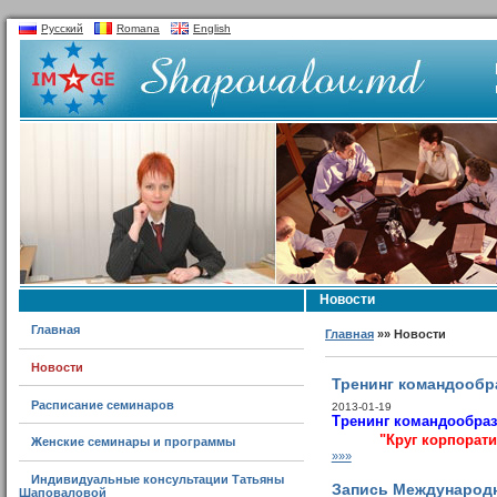
Русский
Romana
English
Новости
Главная
Главная
»» Новости
Новости
Тренинг командообр
Расписание семинаров
2013-01-19
Тренинг командообраз
"Круг корпорат
Женские семинары и программы
»»»
Индивидуальные консультации Татьяны
Запись Международн
Шаповаловой