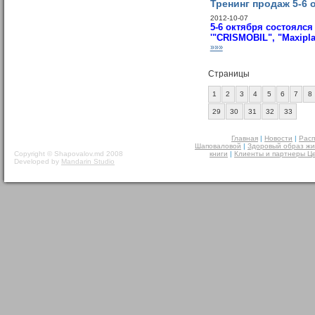
Тренинг продаж 5-6 
2012-10-07
5-6 октября состоялся
'"CRISMOBIL", "Maxipla
»»»
Страницы
1
2
3
4
5
6
7
8
29
30
31
32
33
Главная
|
Новости
|
Расп
Шаповаловой
|
Здоровый образ жи
Copyright © Shapovalov.md 2008
книги
|
Клиенты и партнеры Ц
Developed by
Mandarin Studio