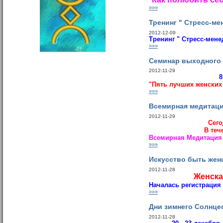
"
»»»
Тренинг " Стресс-ме
2012-12-09
Тренинг " Стресс-мен
»»»
Cеминар выходного д
2012-11-29
8
"Пять лучших женских 
»»»
Всемирная медитац
2012-11-29
Сего
В теч
Всемирная Медитация 
»»»
Искусство быть жен
2012-11-28
Женска
Началась регистрация
»»»
Дни зимнего Солнце
2012-11-28