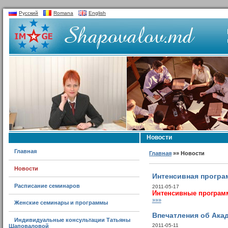
Русский
Romana
English
Новости
Главная
Главная
»» Новости
Новости
Интенсивная програ
Расписание семинаров
2011-05-17
Интенсивные программ
»»»
Женские семинары и программы
Впечатления об Ака
Индивидуальные консультации Татьяны
2011-05-11
Шаповаловой