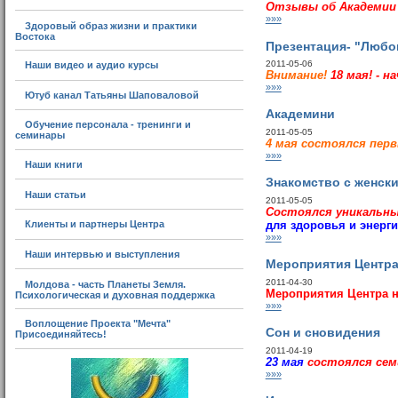
Отзывы об Академии 
»»»
Здоровый образ жизни и практики
Востока
Презентация- "Любо
2011-05-06
Наши видео и аудио курсы
Внимание!
18 мая! - 
»»»
Ютуб канал Татьяны Шаповаловой
Академини
Обучение персонала - тренинги и
2011-05-05
семинары
4 мая состоялся перв
»»»
Наши книги
Знакомство с женски
Наши статьи
2011-05-05
Состоялся у
никальны
для здоровья и энерги
Клиенты и партнеры Центра
»»»
Наши интервью и выступления
Мероприятия Центра 
2011-04-30
Молдова - часть Планеты Земля.
Мероприятия Центра 
Психологическая и духовная поддержка
»»»
Воплощение Проекта "Мечта"
Сон и сновидения
Присоединяйтесь!
2011-04-19
23 мая
состоялся се
»»»