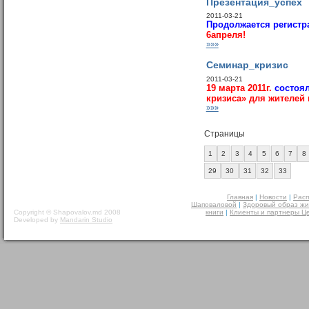
Презентация_успех
2011-03-21
Продолжается регистр
6апреля!
»»»
Семинар_кризис
2011-03-21
19 марта 2011г.
состоя
кризиса» для жителей 
»»»
Страницы
1
2
3
4
5
6
7
8
29
30
31
32
33
Главная
|
Новости
|
Расп
Шаповаловой
|
Здоровый образ жи
Copyright © Shapovalov.md 2008
книги
|
Клиенты и партнеры Ц
Developed by
Mandarin Studio