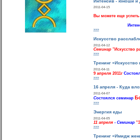
Интенсив - юноши и
2011-04-15
Вы можете еще успеть
И
нтен
»»»
Искусство расслабл
2011-04-12
Семинар
"Искусство р
»»»
Тренинг «Искусство
2011-04-11
9 апреля 2011г
Состоя
»»»
16 апреля - Куда вл
2011-04-07
Бо
C
остоялся семинар
»»»
Энергия еды
2011-04-05
11 апреля
- Семинар
"
»»»
Тренинг «Имидж жен