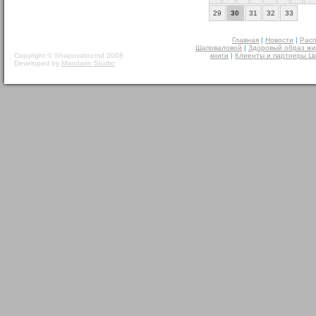
29
30
31
32
33
Главная
|
Новости
|
Расп
Шаповаловой
|
Здоровый образ жи
Copyright © Shapovalov.md 2008
книги
|
Клиенты и партнеры Ц
Developed by
Mandarin Studio