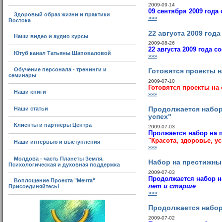
2009-09-14
09 сентября 2009 года
Здоровый образ жизни и практики
»»»
Востока
22 августа 2009 года
Наши видео и аудио курсы
2009-08-26
22 августа 2009 года 
Ютуб канал Татьяны Шаповаловой
»»»
Обучение персонала - тренинги и
Готовятся проекты н
семинары
2009-07-10
Готовятся проекты на 
Наши книги
»»»
Наши статьи
Продолжается набор
успех"
Клиенты и партнеры Центра
2009-07-03
Пролжается набор на 
"Красота, здоровье, ус
Наши интервью и выступления
»»»
Молдова - часть Планеты Земля.
Набор на престижны
Психологическая и духовная поддержка
2009-07-03
Продолжается набор 
Воплощение Проекта "Мечта"
лет и старше
Присоединяйтесь!
»»»
Продолжается набор 
2009-07-02