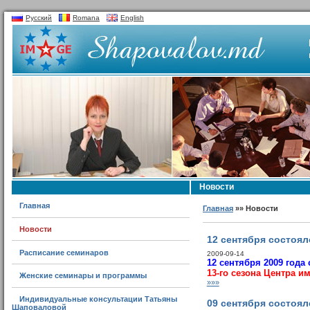
Русский
Romana
English
Новости
Главная
Главная
»» Новости
Новости
12 сентября состоял
Расписание семинаров
2009-09-14
12 сентября 2009 года
13-го сезона Центра и
Женские семинары и программы
»»»
Индивидуальные консультации Татьяны
09 сентября состоя
Шаповаловой