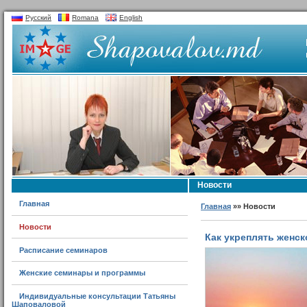
Русский
Romana
English
Новости
Главная
Главная
»» Новости
Новости
Как укреплять женск
Расписание семинаров
Женские семинары и программы
Индивидуальные консультации Татьяны
Шаповаловой