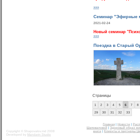
»»»
Семинар "Эфирные м
2021-02-24
Новый семинар "Психо
»»»
Поездка в Старый О
Страницы
1
2
3
4
5
6
7
8
29
30
31
32
33
Главная
|
Новости
|
Расп
Шаповаловой
|
Здоровый образ жи
Copyright © Shapovalov.md 2008
книги
|
Клиенты и партнеры Ц
Developed by
Mandarin Studio